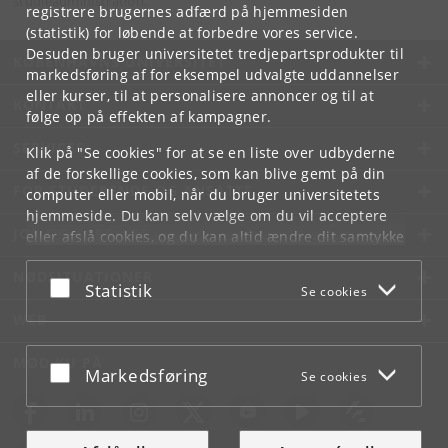
studieadministration.
registrere brugernes adfærd på hjemmesiden
(statistik) for løbende at forbedre vores service.
Desuden bruger universitetet tredjepartsprodukter til
KØBENHAVNS UNIVERSITET
markedsføring af for eksempel udvalgte uddannelser
eller kurser, til at personalisere annoncer og til at
KONTAKT
følge op på effekten af kampagner.
SERVICES
Klik på "Se cookies" for at se en liste over udbyderne
af de forskellige cookies, som kan blive gemt på din
FOR STUDERENDE OG ANSATTE
computer eller mobil, når du bruger universitetets
hjemmeside. Du kan selv vælge om du vil acceptere
JOB OG KARRIERE
eller afslå cookies, og du kan altid ændre dit samtykke
under
Cookie- og privatlivspolitik
som du finder i
NØDSITUATIONER
bunden af hver side.
Acceptér eller afslå
Statistik
Se cookies
Googles privatlivspolitik
WEB
MØD KU PÅ
Acceptér eller afslå
Markedsføring
Se cookies