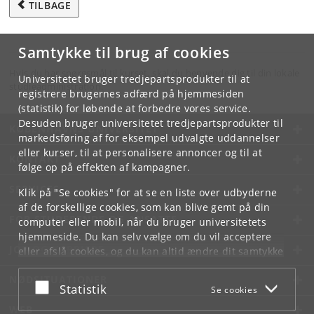
TILBAGE
Samtykke til brug af cookies
Hvis du har spørgsmål til kurset, skal du henvende dig til din lokale
Universitetet bruger tredjepartsprodukter til at
studieadministration.
registrere brugernes adfærd på hjemmesiden
(statistik) for løbende at forbedre vores service.
Desuden bruger universitetet tredjepartsprodukter til
KØBENHAVNS UNIVERSITET
markedsføring af for eksempel udvalgte uddannelser
eller kurser, til at personalisere annoncer og til at
KONTAKT
følge op på effekten af kampagner.
SERVICES
Klik på "Se cookies" for at se en liste over udbyderne
af de forskellige cookies, som kan blive gemt på din
FOR STUDERENDE OG ANSATTE
computer eller mobil, når du bruger universitetets
hjemmeside. Du kan selv vælge om du vil acceptere
JOB OG KARRIERE
eller afslå cookies, og du kan altid ændre dit samtykke
under
Cookie- og privatlivspolitik
som du finder i
NØDSITUATIONER
bunden af hver side.
Acceptér eller afslå
Statistik
Se cookies
Googles privatlivspolitik
WEB