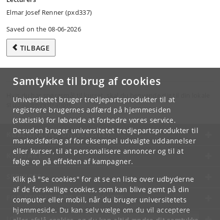
Elmar Josef Renner (pxd337)
Saved on the 08-06-2026
TILBAGE
Samtykke til brug af cookies
Hvis du har spørgsmål til kurset, skal du henvende dig til din lokale
Universitetet bruger tredjepartsprodukter til at
studieadministration.
registrere brugernes adfærd på hjemmesiden
(statistik) for løbende at forbedre vores service.
Desuden bruger universitetet tredjepartsprodukter til
KØBENHAVNS UNIVERSITET
markedsføring af for eksempel udvalgte uddannelser
eller kurser, til at personalisere annoncer og til at
KONTAKT
følge op på effekten af kampagner.
SERVICES
Klik på "Se cookies" for at se en liste over udbyderne
af de forskellige cookies, som kan blive gemt på din
FOR STUDERENDE OG ANSATTE
computer eller mobil, når du bruger universitetets
hjemmeside. Du kan selv vælge om du vil acceptere
JOB OG KARRIERE