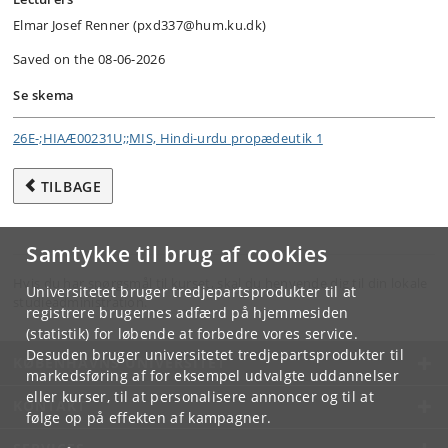
Elmar Josef Renner (pxd337@hum.ku.dk)
Saved on the 08-06-2026
Se skema
26E-;HIAÆ00231U;;MIS, Hindi-urdu propædeutik 1
TILBAGE
Samtykke til brug af cookies
Hvis du har spørgsmål til kurset, skal du henvende dig til din lokale
Universitetet bruger tredjepartsprodukter til at
studieadministration.
registrere brugernes adfærd på hjemmesiden
(statistik) for løbende at forbedre vores service.
Desuden bruger universitetet tredjepartsprodukter til
KØBENHAVNS UNIVERSITET
markedsføring af for eksempel udvalgte uddannelser
eller kurser, til at personalisere annoncer og til at
KONTAKT
følge op på effekten af kampagner.