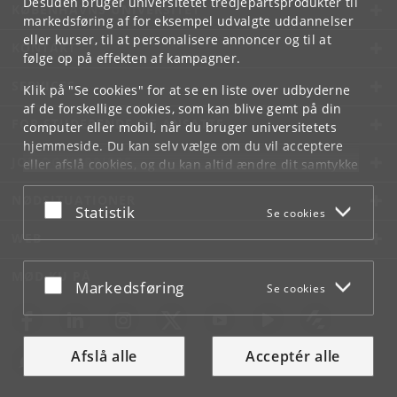
Desuden bruger universitetet tredjepartsprodukter til
KØBENHAVNS UNIVERSITET
markedsføring af for eksempel udvalgte uddannelser
eller kurser, til at personalisere annoncer og til at
KONTAKT
følge op på effekten af kampagner.
SERVICES
Klik på "Se cookies" for at se en liste over udbyderne
af de forskellige cookies, som kan blive gemt på din
FOR STUDERENDE OG ANSATTE
computer eller mobil, når du bruger universitetets
hjemmeside. Du kan selv vælge om du vil acceptere
JOB OG KARRIERE
eller afslå cookies, og du kan altid ændre dit samtykke
under
Cookie- og privatlivspolitik
som du finder i
NØDSITUATIONER
bunden af hver side.
Acceptér eller afslå
Statistik
Se cookies
Googles privatlivspolitik
WEB
MØD KU PÅ
Acceptér eller afslå
Markedsføring
Se cookies
Afslå alle
Acceptér alle