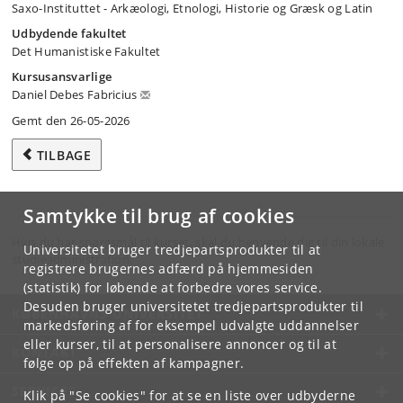
Saxo-Instituttet - Arkæologi, Etnologi, Historie og Græsk og Latin
Udbydende fakultet
Det Humanistiske Fakultet
Kursusansvarlige
Daniel Debes Fabricius
Gemt den 26-05-2026
TILBAGE
Samtykke til brug af cookies
Hvis du har spørgsmål til kurset, skal du henvende dig til din lokale
Universitetet bruger tredjepartsprodukter til at
studieadministration.
registrere brugernes adfærd på hjemmesiden
(statistik) for løbende at forbedre vores service.
Desuden bruger universitetet tredjepartsprodukter til
KØBENHAVNS UNIVERSITET
markedsføring af for eksempel udvalgte uddannelser
eller kurser, til at personalisere annoncer og til at
KONTAKT
følge op på effekten af kampagner.
SERVICES
Klik på "Se cookies" for at se en liste over udbyderne