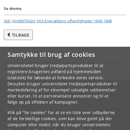
Se skema
26E-;HHIB07002U;;HIS Enevældens offentligheder 1660-1848
TILBAGE
Samtykke til brug af cookies
Hvis du har spørgsmål til kurset, skal du henvende dig til din lokale
Universitetet bruger tredjepartsprodukter til at
studieadministration.
registrere brugernes adfærd på hjemmesiden
(statistik) for løbende at forbedre vores service.
Desuden bruger universitetet tredjepartsprodukter til
KØBENHAVNS UNIVERSITET
markedsføring af for eksempel udvalgte uddannelser
eller kurser, til at personalisere annoncer og til at
KONTAKT
følge op på effekten af kampagner.
SERVICES
Klik på "Se cookies" for at se en liste over udbyderne
af de forskellige cookies, som kan blive gemt på din
FOR STUDERENDE OG ANSATTE
computer eller mobil, når du bruger universitetets