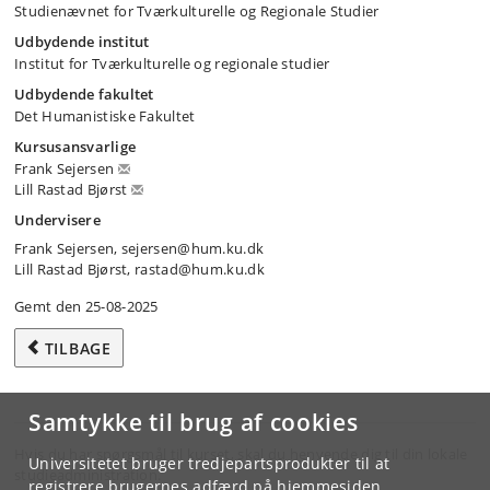
Studienævnet for Tværkulturelle og Regionale Studier
Udbydende institut
Institut for Tværkulturelle og regionale studier
Udbydende fakultet
Det Humanistiske Fakultet
Kursusansvarlige
Frank Sejersen
Lill Rastad Bjørst
Undervisere
Frank Sejersen, sejersen@hum.ku.dk
Lill Rastad Bjørst, rastad@hum.ku.dk
Gemt den 25-08-2025
TILBAGE
Samtykke til brug af cookies
Hvis du har spørgsmål til kurset, skal du henvende dig til din lokale
Universitetet bruger tredjepartsprodukter til at
studieadministration.
registrere brugernes adfærd på hjemmesiden