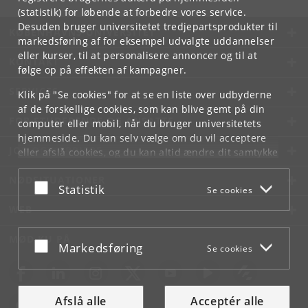
(statistik) for løbende at forbedre vores service.
Desuden bruger universitetet tredjepartsprodukter til
KØBENHAVNS UNIVERSITET
markedsføring af for eksempel udvalgte uddannelser
eller kurser, til at personalisere annoncer og til at
KONTAKT
følge op på effekten af kampagner.
SERVICES
Klik på "Se cookies" for at se en liste over udbyderne
af de forskellige cookies, som kan blive gemt på din
FOR STUDERENDE OG ANSATTE
computer eller mobil, når du bruger universitetets
hjemmeside. Du kan selv vælge om du vil acceptere
JOB OG KARRIERE
eller afslå cookies, og du kan altid ændre dit samtykke
under
Cookie- og privatlivspolitik
som du finder i
NØDSITUATIONER
bunden af hver side.
Acceptér eller afslå
Statistik
Se cookies
Googles privatlivspolitik
WEB
MØD KU PÅ
Acceptér eller afslå
Markedsføring
Se cookies
Afslå alle
Acceptér alle