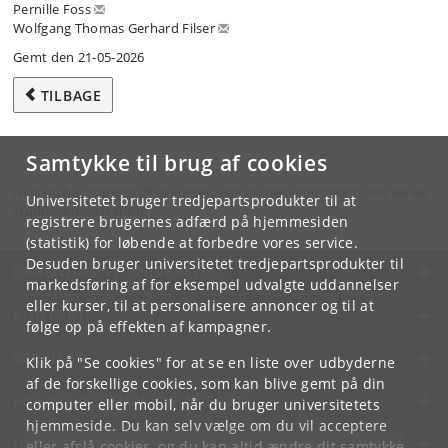
Pernille Foss
Wolfgang Thomas Gerhard Filser
Gemt den 21-05-2026
TILBAGE
Samtykke til brug af cookies
Hvis du har spørgsmål til kurset, skal du henvende dig til din lokale
Universitetet bruger tredjepartsprodukter til at
studieadministration.
registrere brugernes adfærd på hjemmesiden
(statistik) for løbende at forbedre vores service.
Desuden bruger universitetet tredjepartsprodukter til
KØBENHAVNS UNIVERSITET
markedsføring af for eksempel udvalgte uddannelser
eller kurser, til at personalisere annoncer og til at
KONTAKT
følge op på effekten af kampagner.
SERVICES
Klik på "Se cookies" for at se en liste over udbyderne
af de forskellige cookies, som kan blive gemt på din
FOR STUDERENDE OG ANSATTE
computer eller mobil, når du bruger universitetets
hjemmeside. Du kan selv vælge om du vil acceptere
JOB OG KARRIERE
eller afslå cookies, og du kan altid ændre dit samtykke