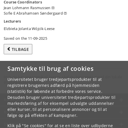
Course Coordinators
Jean Lohmann Rasmussen
Sofie E Abrahamsen Søndergaard
Lecturers
Elzbieta Jolanta Wójcik-Leese
Saved on the 11-09-2025
TILBAGE
Samtykke til brug af cookies
Hvis du har spørgsmål til kurset, skal du henvende dig til din lokale
Universitetet bruger tredjepartsprodukter til at
studieadministration.
registrere brugernes adfærd på hjemmesiden
(statistik) for løbende at forbedre vores service.
Desuden bruger universitetet tredjepartsprodukter til
KØBENHAVNS UNIVERSITET
markedsføring af for eksempel udvalgte uddannelser
eller kurser, til at personalisere annoncer og til at
KONTAKT
følge op på effekten af kampagner.
SERVICES
Klik på "Se cookies" for at se en liste over udbyderne