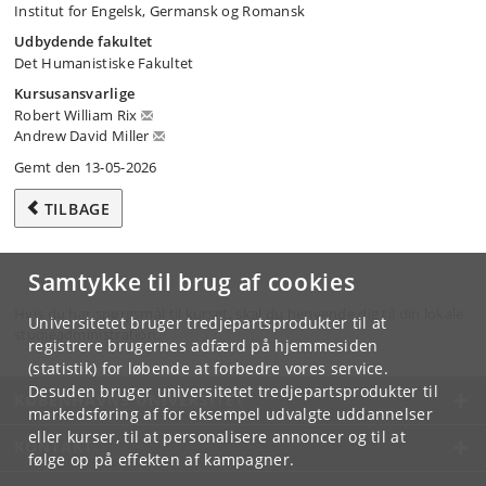
Institut for Engelsk, Germansk og Romansk
Udbydende fakultet
Det Humanistiske Fakultet
Kursusansvarlige
Robert William Rix
Andrew David Miller
Gemt den 13-05-2026
TILBAGE
Samtykke til brug af cookies
Hvis du har spørgsmål til kurset, skal du henvende dig til din lokale
Universitetet bruger tredjepartsprodukter til at
studieadministration.
registrere brugernes adfærd på hjemmesiden
(statistik) for løbende at forbedre vores service.
Desuden bruger universitetet tredjepartsprodukter til
KØBENHAVNS UNIVERSITET
markedsføring af for eksempel udvalgte uddannelser
eller kurser, til at personalisere annoncer og til at
KONTAKT
følge op på effekten af kampagner.