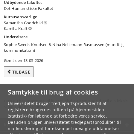
Udbydende fakultet
Det Humanistiske Fakultet
Kursusansvarlige
Samantha Goodchild
Kamilla Kraft
Undervisere
Sophie Swerts Knudsen & Nina Nellemann Rasmussen (mundtlig
kommunikation)
Gemt den 13-05-2026
TILBAGE
Samtykke til brug af cookies
Hvis du har spørgsmål til kurset, skal du henvende dig til din lokale
Universitetet bruger tredjepartsprodukter til at
studieadministration.
registrere brugernes adfærd på hjemmesiden
(statistik) for løbende at forbedre vores service.
Desuden bruger universitetet tredjepartsprodukter til
KØBENHAVNS UNIVERSITET
markedsføring af for eksempel udvalgte uddannelser