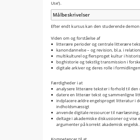
Use’).
Målbeskrivelser
Efter endt kursus kan den studerende demons
Viden om og forståelse af
litterære perioder og centrale litterære te
kanondannelse – og revision, bl.a. i relation
multikulturel og flersproget kultur i histori
boghistorie og tekstlig transmission i forske
digitale arkiver og deres rolle i formidlingen
Færdigheder i at
analysere litterære tekster i forhold til de
datere en litterær tekst og sammenligne lit
indplacere ældre engelsproget litteratur i d
indholdsmæssigt
anvende digitale ressourcer til nærlæsning,
deltage i akademiske diskussioner og vise
argumenter på korrekt akademisk engelsk.
Kompetencer til at