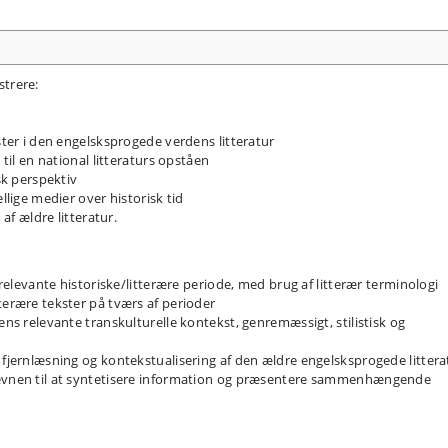
trere:
kster i den engelsksprogede verdens litteratur
 til en national litteraturs opståen
sk perspektiv
llige medier over historisk tid
 af ældre litteratur.
n relevante historiske/litterære periode, med brug af litterær terminologi
terære tekster på tværs af perioder
ens relevante transkulturelle kontekst, genremæssigt, stilistisk og
 fjernlæsning og kontekstualisering af den ældre engelsksprogede littera
 evnen til at syntetisere information og præsentere sammenhængende