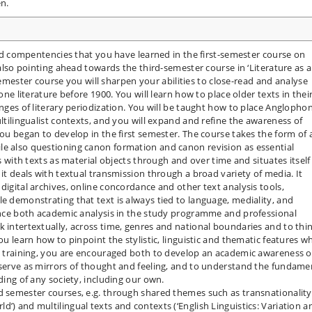
n.
 and compentencies that you have learned in the first-semester course on
 also pointing ahead towards the third-semester course in ‘Literature as a
ster course you will sharpen your abilities to close-read and analyse
one literature before 1900. You will learn how to place older texts in thei
enges of literary periodization. You will be taught how to place Anglopho
ultilingualist contexts, and you will expand and refine the awareness of
you began to develop in the first semester. The course takes the form of 
le also questioning canon formation and canon revision as essential
ls with texts as material objects through and over time and situates itself
 it deals with textual transmission through a broad variety of media. It
digital archives, online concordance and other text analysis tools,
e demonstrating that text is always tied to language, mediality, and
hance both academic analysis in the study programme and professional
k intertextually, across time, genres and national boundaries and to thi
ou learn how to pinpoint the stylistic, linguistic and thematic features w
ic training, you are encouraged both to develop an academic awareness o
 serve as mirrors of thought and feeling, and to understand the fundame
nding of any society, including our own.
d semester courses, e.g. through shared themes such as transnationality
’) and multilingual texts and contexts (‘English Linguistics: Variation a