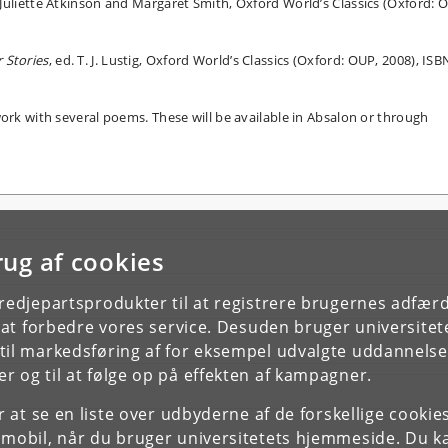
s Juliette Atkinson and Margaret Smith, Oxford World’s Classics (Oxford: 
 Stories
, ed. T. J. Lustig, Oxford World’s Classics (Oxford: OUP, 2008), ISB
work with several poems. These will be available in Absalon or through
rug af cookies
tredjepartsprodukter til at registrere brugernes adfæ
e at forbedre vores service. Desuden bruger universitet
il markedsføring af for eksempel udvalgte uddannelser e
r og til at følge op på effekten af kampagner.
or at se en liste over udbyderne af de forskellige cooki
 mobil, når du bruger universitetets hjemmeside. Du k