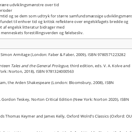
terære udviklingsmønstre over tid
erioder
s samtid og se dem som udtryk for større samfundsmæssige udviklingsmøn
fundet til enhver tid og kritisk reflektere over engelskfagets bredde og
 af engelsk litteratur bidrager med
 menneskets forestillingsverden og følelsesliv.
 Simon Armitage (London: Faber & Faber, 2009), ISBN 9780571223282
nteen Tales and the General Prologue
, third edition, eds. V. A. Kolve and
 York: Norton, 2018), ISBN 9781324000563
 Elam, the Arden Shakespeare (London: Bloomsbury, 2008), ISBN
d. Gordon Teskey, Norton Critical Edition (New York: Norton 2020), ISBN
 eds Thomas Keymer and James Kelly, Oxford Wolrd’s Classics (Oxford: OU