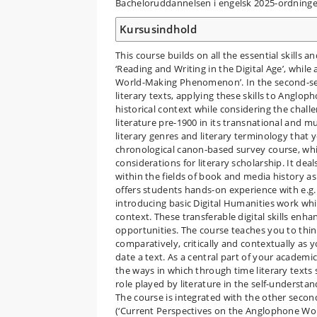
Bacheloruddannelsen i engelsk 2025-ordninge
Kursusindhold
This course builds on all the essential skills
‘Reading and Writing in the Digital Age’, while
World-Making Phenomenon’. In the second-seme
literary texts, applying these skills to Angloph
historical context while considering the chall
literature pre-1900 in its transnational and m
literary genres and literary terminology that 
chronological canon-based survey course, whi
considerations for literary scholarship. It dea
within the fields of book and media history as
offers students hands-on experience with e.g. 
introducing basic Digital Humanities work whil
context. These transferable digital skills en
opportunities. The course teaches you to thin
comparatively, critically and contextually as y
date a text. As a central part of your academ
the ways in which through time literary texts
role played by literature in the self-understa
The course is integrated with the other secon
(‘Current Perspectives on the Anglophone World