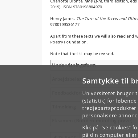
Charlotte Brontë,
Jane Eyre
, third edition, ed
2019), ISBN 9780198804970
Henry James,
The Turn of the Screw and Other
9780199536177
Apart from these texts we will also read and 
Poetry Foundation.
Note that the list may be revised.
Undervisningsform
Samtykke til b
Arbejdsbelastning
Feedbackform
Universitetet bruger 
(statistik) for løbend
Tilmelding
tredjepartsprodukter t
personalisere annonce
Eksamen (Bunden mundtlig prøve)
Klik på "Se cookies" f
på din computer eller
TILBAGE