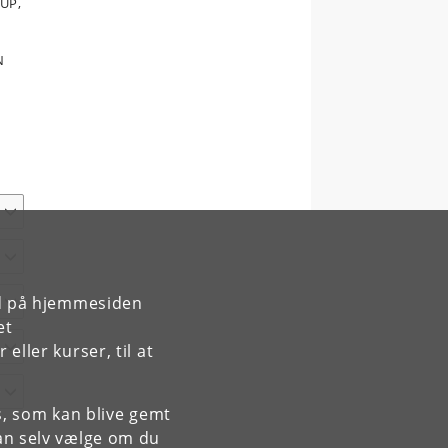
OUP,
N
rd på hjemmesiden
et
ller kurser, til at
es, som kan blive gemt
an selv vælge om du