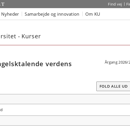
Find vej
F
Nyheder
Samarbejde og innovation
Om KU
sitet - Kurser
gelsktalende verdens
Årgang 2026/
FOLD ALLE UD
ld