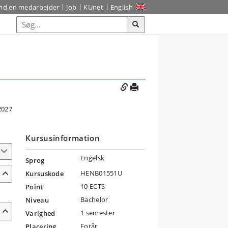
ind en medarbejder
Job
KUnet
English
2027
Kursusinformation
Engelsk
Sprog
HENB01551U
Kursuskode
10 ECTS
Point
Bachelor
Niveau
1 semester
Varighed
Forår
Placering