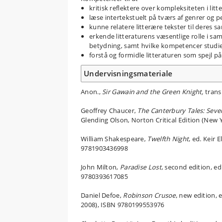
kritisk reflektere over kompleksiteten i lit
læse intertekstuelt på tværs af genrer og p
kunne relatere litterære tekster til dere
erkende litteraturens væsentlige rolle i sam
betydning, samt hvilke kompetencer studiet
forstå og formidle litteraturen som spejl på
Undervisningsmateriale
Anon.,
Sir Gawain and the Green Knight,
trans
Geoffrey Chaucer,
The Canterbury Tales: Seve
Glending Olson, Norton Critical Edition (New
William Shakespeare,
Twelfth Night
, ed. Keir
9781903436998
John Milton,
Paradise Lost
, second edition, e
9780393617085
Daniel Defoe,
Robinson Crusoe
, new edition,
2008), ISBN 9780199553976