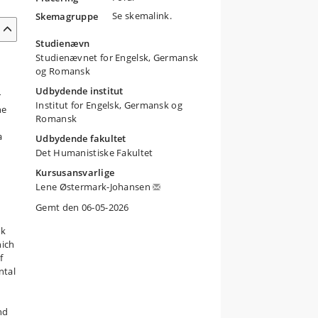
Se skemalink.
Skemagruppe
Studienævn
Studienævnet for Engelsk, Germansk
og Romansk
Udbydende institut
r
Institut for Engelsk, Germansk og
ne
Romansk
a
Udbydende fakultet
Det Humanistiske Fakultet
Kursusansvarlige
Lene Østermark-Johansen
Gemt den 06-05-2026
nk
hich
f
ntal
nd