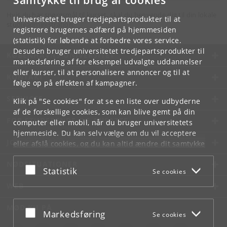
Samtykke til brug af cookies
Hvis du har spørgsmål til kurset, skal du henvende dig til din lokale
Universitetet bruger tredjepartsprodukter til at
studieadministration.
registrere brugernes adfærd på hjemmesiden
(statistik) for løbende at forbedre vores service.
Desuden bruger universitetet tredjepartsprodukter til
KØBENHAVNS UNIVERSITET
markedsføring af for eksempel udvalgte uddannelser
eller kurser, til at personalisere annoncer og til at
KONTAKT
følge op på effekten af kampagner.
SERVICES
Klik på "Se cookies" for at se en liste over udbyderne
af de forskellige cookies, som kan blive gemt på din
FOR STUDERENDE OG ANSATTE
computer eller mobil, når du bruger universitetets
hjemmeside. Du kan selv vælge om du vil acceptere
JOB OG KARRIERE
eller afslå cookies, og du kan altid ændre dit samtykke
under
Cookie- og privatlivspolitik
som du finder i
NØDSITUATIONER
bunden af hver side.
Acceptér eller afslå
Statistik
Se cookies
Googles privatlivspolitik
WEB
MØD KU PÅ
Acceptér eller afslå
Markedsføring
Se cookies