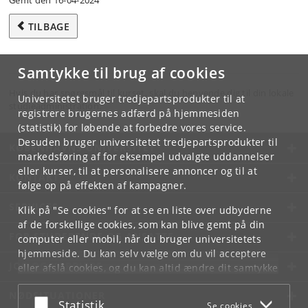
Gemt den 16-04-2024
TILBAGE
Samtykke til brug af cookies
Hvis du har spørgsmål til kurset, skal du henvende dig til din lokale
Universitetet bruger tredjepartsprodukter til at
studieadministration.
registrere brugernes adfærd på hjemmesiden
(statistik) for løbende at forbedre vores service.
Desuden bruger universitetet tredjepartsprodukter til
KØBENHAVNS UNIVERSITET
markedsføring af for eksempel udvalgte uddannelser
eller kurser, til at personalisere annoncer og til at
KONTAKT
følge op på effekten af kampagner.
SERVICES
Klik på "Se cookies" for at se en liste over udbyderne
af de forskellige cookies, som kan blive gemt på din
FOR STUDERENDE OG ANSATTE
computer eller mobil, når du bruger universitetets
hjemmeside. Du kan selv vælge om du vil acceptere
JOB OG KARRIERE
eller afslå cookies, og du kan altid ændre dit samtykke
under
Cookie- og privatlivspolitik
som du finder i
NØDSITUATIONER
bunden af hver side.
Acceptér eller afslå
Statistik
Se cookies