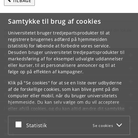
TILBAGE
Samtykke til brug af cookies
Hvis du har spørgsmål til kurset, skal du henvende dig til din lokale
Universitetet bruger tredjepartsprodukter til at
studieadministration.
registrere brugernes adfærd på hjemmesiden
(statistik) for løbende at forbedre vores service.
Desuden bruger universitetet tredjepartsprodukter til
KØBENHAVNS UNIVERSITET
markedsføring af for eksempel udvalgte uddannelser
eller kurser, til at personalisere annoncer og til at
KONTAKT
følge op på effekten af kampagner.
SERVICES
Klik på "Se cookies" for at se en liste over udbyderne
af de forskellige cookies, som kan blive gemt på din
FOR STUDERENDE OG ANSATTE
computer eller mobil, når du bruger universitetets
hjemmeside. Du kan selv vælge om du vil acceptere
JOB OG KARRIERE
eller afslå cookies, og du kan altid ændre dit samtykke
under
Cookie- og privatlivspolitik
som du finder i
NØDSITUATIONER
bunden af hver side.
Acceptér eller afslå
Statistik
Se cookies
Googles privatlivspolitik
WEB