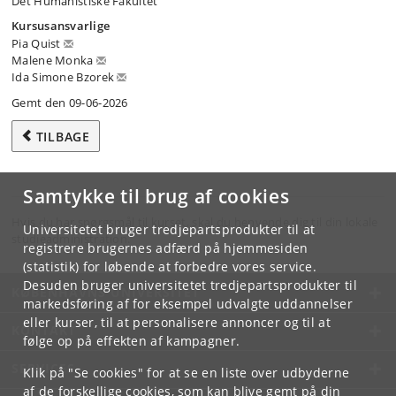
Det Humanistiske Fakultet
Kursusansvarlige
Pia Quist
Malene Monka
Ida Simone Bzorek
Gemt den 09-06-2026
TILBAGE
Samtykke til brug af cookies
Hvis du har spørgsmål til kurset, skal du henvende dig til din lokale
Universitetet bruger tredjepartsprodukter til at
studieadministration.
registrere brugernes adfærd på hjemmesiden
(statistik) for løbende at forbedre vores service.
Desuden bruger universitetet tredjepartsprodukter til
KØBENHAVNS UNIVERSITET
markedsføring af for eksempel udvalgte uddannelser
eller kurser, til at personalisere annoncer og til at
KONTAKT
følge op på effekten af kampagner.
SERVICES
Klik på "Se cookies" for at se en liste over udbyderne
af de forskellige cookies, som kan blive gemt på din