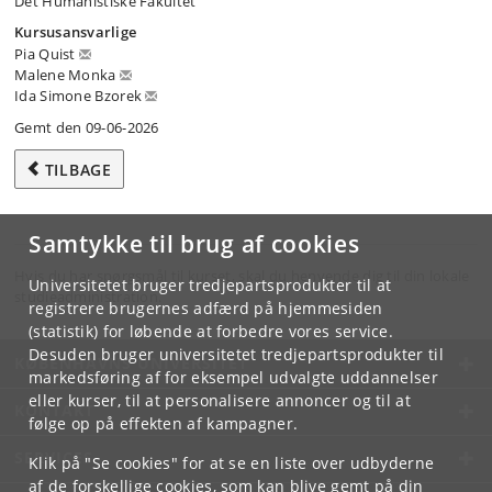
Det Humanistiske Fakultet
Kursusansvarlige
Pia Quist
Malene Monka
Ida Simone Bzorek
Gemt den 09-06-2026
TILBAGE
Samtykke til brug af cookies
Hvis du har spørgsmål til kurset, skal du henvende dig til din lokale
Universitetet bruger tredjepartsprodukter til at
studieadministration.
registrere brugernes adfærd på hjemmesiden
(statistik) for løbende at forbedre vores service.
Desuden bruger universitetet tredjepartsprodukter til
KØBENHAVNS UNIVERSITET
markedsføring af for eksempel udvalgte uddannelser
eller kurser, til at personalisere annoncer og til at
KONTAKT
følge op på effekten af kampagner.
SERVICES
Klik på "Se cookies" for at se en liste over udbyderne
af de forskellige cookies, som kan blive gemt på din