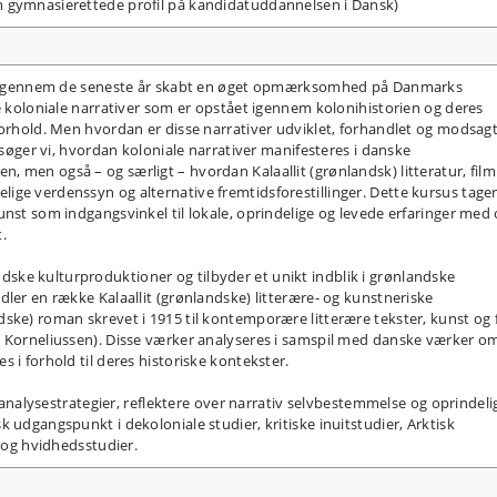
n gymnasierettede profil på kandidatuddannelsen i Dansk)
har igennem de seneste år skabt en øget opmærksomhed på Danmarks
de koloniale narrativer som er opstået igennem kolonihistorien og deres
forhold. Men hvordan er disse narrativer udviklet, forhandlet og modsagt
ersøger vi, hvordan koloniale narrativer manifesteres i danske
 men også – og særligt – hvordan Kalaallit (grønlandsk) litteratur, film
ge verdenssyn og alternative fremtidsforestillinger. Dette kursus tage
unst som indgangsvinkel til lokale, oprindelige og levede erfaringer med
t.
ke kulturproduktioner og tilbyder et unikt indblik i grønlandske
dler en række Kalaallit (grønlandske) litterære- og kunstneriske
ske) roman skrevet i 1915 til kontemporære litterære tekster, kunst og 
q Korneliussen). Disse værker analyseres i samspil med danske værker o
 i forhold til deres historiske kontekster.
r analysestrategier, reflektere over narrativ selvbestemmelse og oprindeli
 udgangspunkt i dekoloniale studier, kritiske inuitstudier, Arktisk
r og hvidhedsstudier.