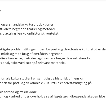
:
ke og grønlandske kulturproduktioner
rstudiers begreber, teorier og metoder
placering i en kolonihistorisk kontekst
ligste problemstillinger inden for post- og dekoloniale kulturstudier de
et måde og med brug af områdets begreber
udiers teorier og metoder og diskutere begge dele selvstændigt
s analytiske værktøjer på relevant materiale.
loniale kulturstudier i en samtidig og historisk dimension
inden for post- og dekoloniale kulturstudier selvstændigt og på
s holdbarhed og rækkevidde
on og klarhed under overholdelse af fagets grundlæggende akademiske