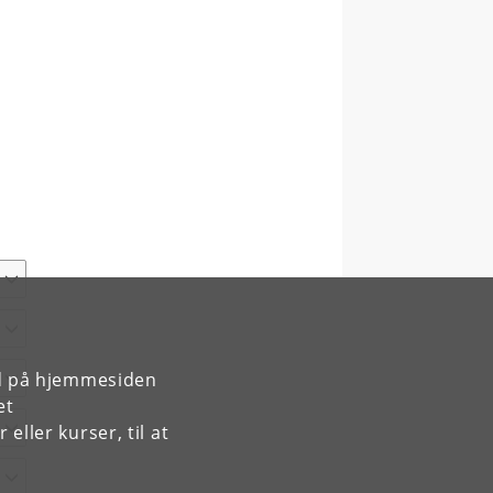
rd på hjemmesiden
et
ller kurser, til at