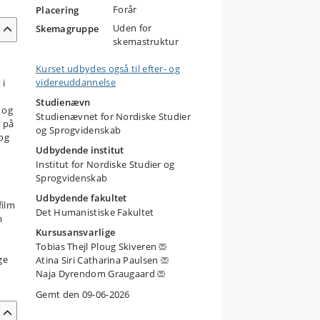
Forår
Placering
Uden for
Skemagruppe
skemastruktur
Kurset udbydes også til efter- og
videreuddannelse
 i
Studienævn
 og
Studienævnet for Nordiske Studier
r på
og Sprogvidenskab
 og
Udbydende institut
Institut for Nordiske Studier og
Sprogvidenskab
Udbydende fakultet
film
Det Humanistiske Fakultet
m
Kursusansvarlige
Tobias Thejl Ploug Skiveren
ge
Atina Siri Catharina Paulsen
Naja Dyrendom Graugaard
Gemt den 09-06-2026