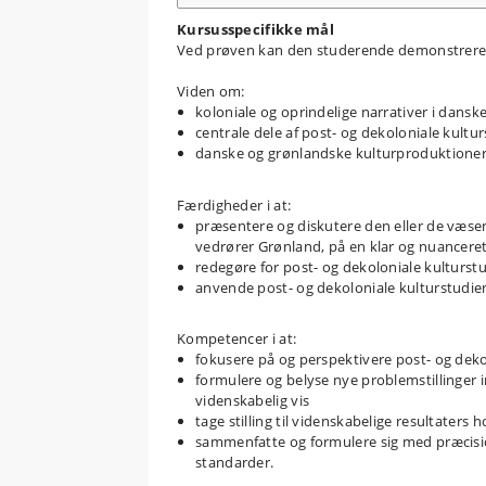
Kursusspecifikke mål
Ved prøven kan den studerende demonstrere
Viden om:
koloniale og oprindelige narrativer i dans
centrale dele af post- og dekoloniale kultu
danske og grønlandske kulturproduktioners 
Færdigheder i at:
præsentere og diskutere den eller de væsent
vedrører Grønland, på en klar og nuancer
redegøre for post- og dekoloniale kulturst
anvende post- og dekoloniale kulturstudier
Kompetencer i at:
fokusere på og perspektivere post- og deko
formulere og belyse nye problemstillinger 
videnskabelig vis
tage stilling til videnskabelige resultater
sammenfatte og formulere sig med præcisi
standarder.