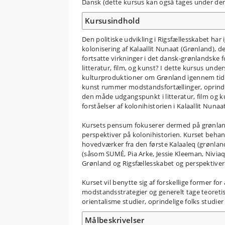
Dansk (dette kursus kan også tages under de
Kursusindhold
Den politiske udvikling i Rigsfællesskabet 
kolonisering af Kalaallit Nunaat (Grønland), 
fortsatte virkninger i det dansk-grønlandske 
litteratur, film, og kunst? I dette kursus und
kulturproduktioner om Grønland igennem tiden,
kunst rummer modstandsfortællinger, oprindeli
den måde udgangspunkt i litteratur, film og k
forståelser af kolonihistorien i Kalaallit Nunaa
Kursets pensum fokuserer dermed på grønlands
perspektiver på kolonihistorien. Kurset behan
hovedværker fra den første Kalaaleq (grønland
(såsom SUMÉ, Pia Arke, Jessie Kleeman, Nivia
Grønland og Rigsfællesskabet og perspektiveres
Kurset vil benytte sig af forskellige former fo
modstandsstrategier og generelt tage teoretisk
orientalisme studier, oprindelige folks studie
Målbeskrivelser