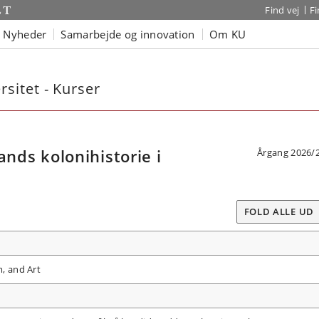
Find vej
F
Nyheder
Samarbejde og innovation
Om KU
sitet - Kurser
ds kolonihistorie i
Årgang 2026/
FOLD ALLE UD
m, and Art