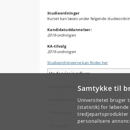
Studieordninger
Kurset kan læses under følgende studieordni
Kandidatuddannelser:
2019-ordningen
KA-tilvalg
2019-ordningen
Studieordningerne kan findes her
Undervisningsform
Samtykke til b
Arbejdsbelastning
Feedbackform
Universitetet bruger 
(statistik) for løbend
Tilmelding
tredjepartsprodukter t
personalisere annonce
Eksamen