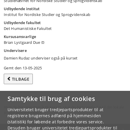
Studienævnet for Nordiske Studier og Sprogvidenskab
Udbydende institut
Institut for Nordiske Studier og Sprogvidenskab
Udbydende fakultet
Det Humanistiske Fakultet
Kursusansvarlige
Brian Lystgaard Due
Undervisere
Damien Rudaz underviser også på kurset
Gemt den 13-05-2025
TILBAGE
Samtykke til brug af cookies
Hvis du har spørgsmål til kurset, skal du henvende dig til din lokale
Universitetet bruger tredjepartsprodukter til at
studieadministration.
registrere brugernes adfærd på hjemmesiden
(statistik) for løbende at forbedre vores service.
Desuden bruger universitetet tredjepartsprodukter til