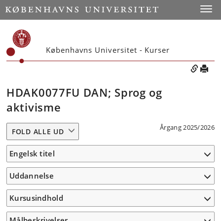
Toggle
Københavns Universitet - Kurser
HDAK0077FU DAN; Sprog og
aktivisme
Årgang 2025/2026
FOLD ALLE UD
Engelsk titel
Uddannelse
Kursusindhold
Målbeskrivelser