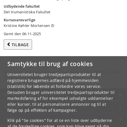
Udbydende fakultet
Det Humanistiske Fakultet
Kursusansvarlige
Kristine Køhler Mortensen
Gemt den 06-11-2025
TILBAGE
Samtykke til brug af cookies
Hvis du har spørgsmål til kurset, skal du henvende dig til din lokale
Universitetet bruger tredjepartsprodukter til at
studieadministration.
registrere brugernes adfærd på hjemmesiden
(statistik) for løbende at forbedre vores service.
Desuden bruger universitetet tredjepartsprodukter til
KØBENHAVNS UNIVERSITET
markedsføring af for eksempel udvalgte uddannelser
eller kurser, til at personalisere annoncer og til at
KONTAKT
følge op på effekten af kampagner.
SERVICES
Klik på "Se cookies" for at se en liste over udbyderne
af de forskellige cookies, som kan blive gemt på din