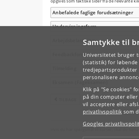
opgives som faktiske sider fra de relevante kil
Anbefalede faglige forudsætninger
Undervisningsform
Samtykke til b
Arbejdsbelastning
Feedbackform
Universitetet bruger 
(statistik) for løbend
Tilmelding
tredjepartsprodukter t
personalisere annonce
Eksamen (Fageksamen)
Klik på "Se cookies" f
på din computer eller
TILBAGE
vil acceptere eller af
privatlivspolitik
som du
Googles privatlivspoli
Hvis du har spørgsmål til kurset, skal du henv