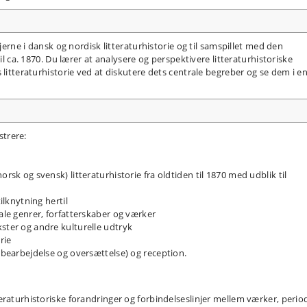
njerne i dansk og nordisk litteraturhistorie og til samspillet med den
il ca. 1870. Du lærer at analysere og perspektivere litteraturhistoriske
 litteraturhistorie ved at diskutere dets centrale begreber og se dem i e
trere:
orsk og svensk) litteraturhistorie fra oldtiden til 1870 med udblik til
tilknytning hertil
rale genrer, forfatterskaber og værker
kster og andre kulturelle udtryk
rie
r bearbejdelse og oversættelse) og reception.
tteraturhistoriske forandringer og forbindelseslinjer mellem værker, perio