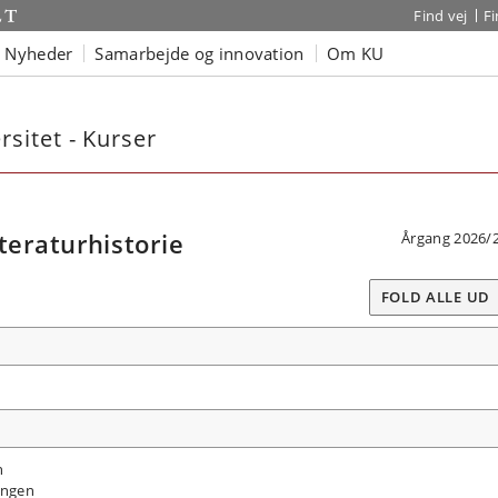
Find vej
F
Nyheder
Samarbejde og innovation
Om KU
sitet - Kurser
eraturhistorie
Årgang 2026/
FOLD ALLE UD
n
ingen