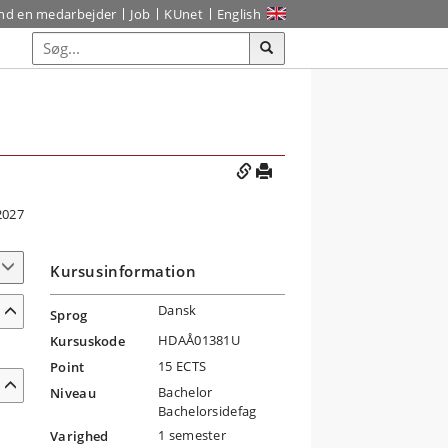
ind en medarbejder
Job
KUnet
English
2027
Kursusinformation
Dansk
Sprog
HDAÅ01381U
Kursuskode
15 ECTS
Point
Bachelor
Niveau
Bachelorsidefag
1 semester
Varighed