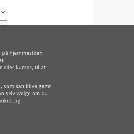
rd på hjemmesiden
et
ller kurser, til at
es, som kan blive gemt
an selv vælge om du
okie- og