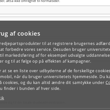
der, altså ikke omregnet til normalsider.
rug af cookies
tredjepartsprodukter til at registrere brugernes adfæ
e at forbedre vores service. Desuden bruger universitet
il markedsføring af for eksempel udvalgte uddannelser e
r og til at følge op på effekten af kampagner.
or at se en liste over udbyderne af de forskellige cooki
 mobil, når du bruger universitetets hjemmeside. Du k
slå cookies, og du kan altid ændre dit samtykke under
Co
 finder i bunden af hver side.
tik
ende dig til din lokale studieadministration.