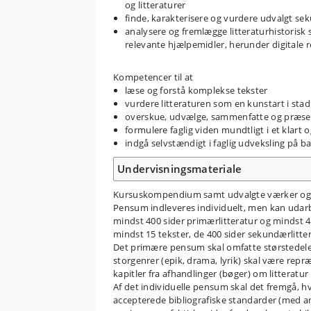
og litteraturer
finde, karakterisere og vurdere udvalgt s
analysere og fremlægge litteraturhistorisk 
relevante hjælpemidler, herunder digitale 
Kompetencer til at
læse og forstå komplekse tekster
vurdere litteraturen som en kunstart i stad
overskue, udvælge, sammenfatte og præsen
formulere faglig viden mundtligt i et klart 
indgå selvstændigt i faglig udveksling på ba
Undervisningsmateriale
Kursuskompendium samt udvalgte værker og s
Pensum indleveres individuelt, men kan udarbe
mindst 400 sider primærlitteratur og mindst 40
mindst 15 tekster, de 400 sider sekundærlitter
Det primære pensum skal omfatte størstedelen 
storgenrer (epik, drama, lyrik) skal være repr
kapitler fra afhandlinger (bøger) om litteratur
Af det individuelle pensum skal det fremgå, hv
accepterede bibliografiske standarder (med angi