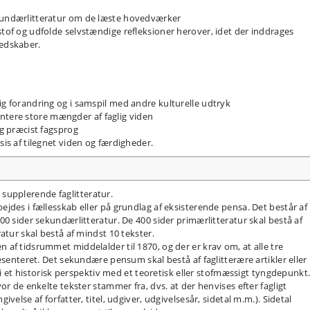
ekundærlitteratur om de læste hovedværker
stof og udfolde selvstændige refleksioner herover, idet der inddrages
redskaber.
ig forandring og i samspil med andre kulturelle udtryk
tere store mængder af faglig viden
og præcist fagsprog
sis af tilegnet viden og færdigheder.
upplerende faglitteratur.
jdes i fællesskab eller på grundlag af eksisterende pensa. Det består af
0 sider sekundærlitteratur. De 400 sider primærlitteratur skal bestå af
atur skal bestå af mindst 10 tekster.
af tidsrummet middelalder til 1870, og der er krav om, at alle tre
æsenteret. Det sekundære pensum skal bestå af faglitterære artikler eller
 i et historisk perspektiv med et teoretisk eller stofmæssigt tyngdepunkt
or de enkelte tekster stammer fra, dvs. at der henvises efter fagligt
velse af forfatter, titel, udgiver, udgivelsesår, sidetal m.m.). Sidetal