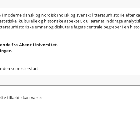
i moderne dansk og nordisk (norsk og svensk) litteraturhistorie efter ca
 æstetiske, kulturelle og historiske aspekter, du lærer at inddrage analytis
tteraturhistoriske emner og diskutere fagets centrale begreber i en histo
rende fra Åbent Universitet.
ninger.
 inden semesterstart
tte tilfælde kan være: