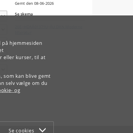
Gemt den 08-06-2026
Se skema
26E-;HDAÅ01371U;;ÅU DAN Moderne
litteratur
rd på hjemmesiden
et
ller kurser, til at
es, som kan blive gemt
an selv vælge om du
okie- og
Se cookies