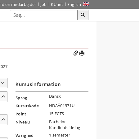
ind en medarbejder
Job
KUnet
English
2027
Kursusinformation
Dansk
Sprog
HDAÅ01371U
Kursuskode
15 ECTS
Point
Bachelor
Niveau
Kandidatsidefag
1 semester
Varighed