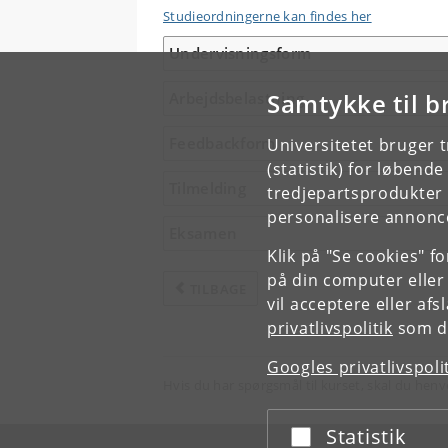
Studieordningerne kan findes her
Undervisningsform
Samtykke til b
Arbejdsbelastning
Feedbackform
Universitetet bruger 
(statistik) for løbend
Tilmelding
tredjepartsprodukter t
personalisere annonce
Eksamen
Klik på "Se cookies" f
på din computer eller
TILBAGE
vil acceptere eller af
privatlivspolitik
som du
Googles privatlivspoli
Hvis du har spørgsmål til kurset, skal du henv
Statistik
Acceptér eller afslå