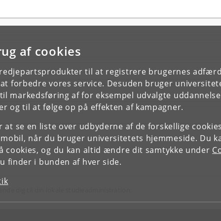
rug af cookies
tredjepartsprodukter til at registrere brugernes adfæ
e at forbedre vores service. Desuden bruger universitet
il markedsføring af for eksempel udvalgte uddannelser e
r og til at følge op på effekten af kampagner.
or at se en liste over udbyderne af de forskellige cooki
 mobil, når du bruger universitetets hjemmeside. Du k
slå cookies, og du kan altid ændre dit samtykke under
Co
 finder i bunden af hver side.
tik
ende dig til din lokale studieadministration.