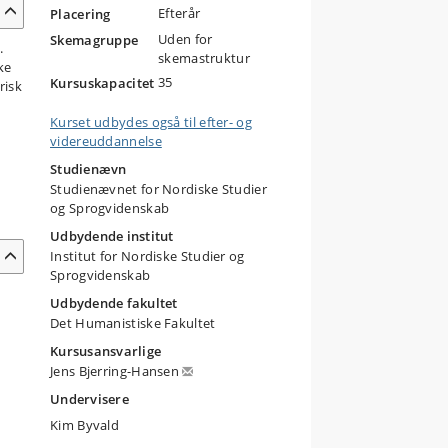
Efterår
Placering
Uden for
Skemagruppe
.
skemastruktur
ke
35
Kursuskapacitet
risk
Kurset udbydes også til efter- og
videreuddannelse
Studienævn
Studienævnet for Nordiske Studier
og Sprogvidenskab
Udbydende institut
Institut for Nordiske Studier og
Sprogvidenskab
Udbydende fakultet
Det Humanistiske Fakultet
Kursusansvarlige
Jens Bjerring-Hansen
Undervisere
Kim Byvald