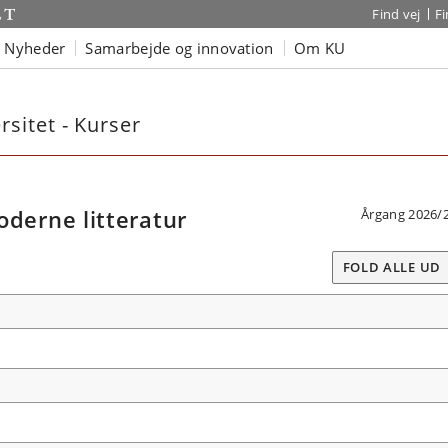
Find vej
F
Nyheder
Samarbejde og innovation
Om KU
sitet - Kurser
erne litteratur
Årgang 2026/
FOLD ALLE UD