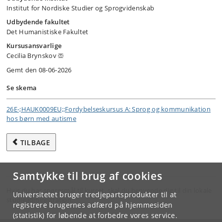
Institut for Nordiske Studier og Sprogvidenskab
Udbydende fakultet
Det Humanistiske Fakultet
Kursusansvarlige
Cecilia Brynskov
Gemt den 08-06-2026
Se skema
26E-;HAUK0009EU;;Fordybelseskursus A: Sprog og kommunikation
hos børn med autisme
TILBAGE
Samtykke til brug af cookies
Hvis du har spørgsmål til kurset, skal du henvende dig til din lokale
Universitetet bruger tredjepartsprodukter til at
studieadministration.
registrere brugernes adfærd på hjemmesiden
(statistik) for løbende at forbedre vores service.