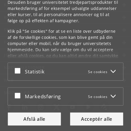
Desuden bruger universitetet tredjepartsprodukter til
KØBENHAVNS UNIVERSITET
markedsføring af for eksempel udvalgte uddannelser
eller kurser, til at personalisere annoncer og til at
KONTAKT
følge op på effekten af kampagner.
SERVICES
Klik på "Se cookies" for at se en liste over udbyderne
af de forskellige cookies, som kan blive gemt på din
FOR STUDERENDE OG ANSATTE
computer eller mobil, når du bruger universitetets
hjemmeside. Du kan selv vælge om du vil acceptere
JOB OG KARRIERE
eller afslå cookies, og du kan altid ændre dit samtykke
under
Cookie- og privatlivspolitik
som du finder i
NØDSITUATIONER
bunden af hver side.
Acceptér eller afslå
Statistik
Se cookies
Googles privatlivspolitik
WEB
MØD KU PÅ
Acceptér eller afslå
Markedsføring
Se cookies
Afslå alle
Acceptér alle