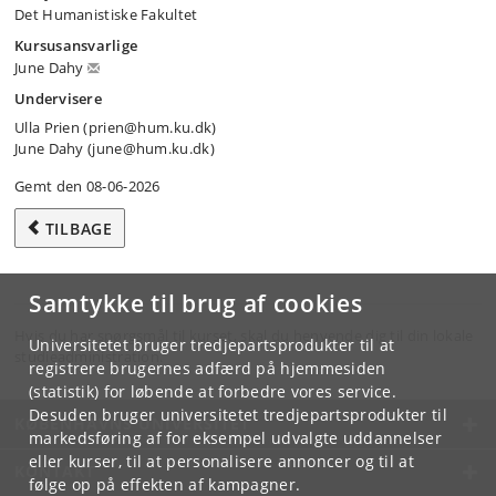
Det Humanistiske Fakultet
Kursusansvarlige
June Dahy
Undervisere
Ulla Prien (prien@hum.ku.dk)
June Dahy (june@hum.ku.dk)
Gemt den 08-06-2026
TILBAGE
Samtykke til brug af cookies
Hvis du har spørgsmål til kurset, skal du henvende dig til din lokale
Universitetet bruger tredjepartsprodukter til at
studieadministration.
registrere brugernes adfærd på hjemmesiden
(statistik) for løbende at forbedre vores service.
Desuden bruger universitetet tredjepartsprodukter til
KØBENHAVNS UNIVERSITET
markedsføring af for eksempel udvalgte uddannelser
eller kurser, til at personalisere annoncer og til at
KONTAKT
følge op på effekten af kampagner.