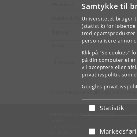
Samtykke til b
Workload
Feedback form
Universitetet bruger 
(statistik) for løbend
Sign up
tredjepartsprodukter t
personalisere annonce
Exam
Klik på "Se cookies" f
på din computer eller
TILBAGE
vil acceptere eller af
privatlivspolitik
som du
Googles privatlivspoli
Hvis du har spørgsmål til kurset, skal du henv
Statistik
Acceptér eller afslå
KØBENHAVNS UNIVERSITET
KO
Ledelse
Fin
Administration
Fin
Markedsfør
Acceptér eller afslå
Fakulteter
Kon