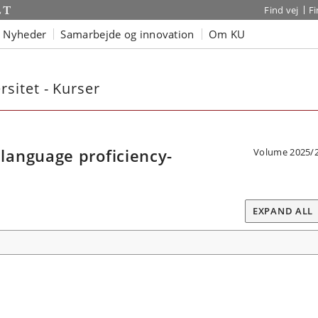
Find vej
F
Nyheder
Samarbejde og innovation
Om KU
sitet - Kurser
anguage proficiency-
Volume 2025/
EXPAND ALL