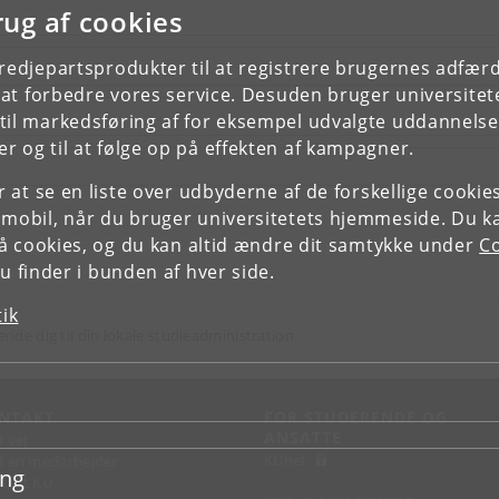
rug af cookies
tredjepartsprodukter til at registrere brugernes adfæ
e at forbedre vores service. Desuden bruger universitet
il markedsføring af for eksempel udvalgte uddannelser e
r og til at følge op på effekten af kampagner.
or at se en liste over udbyderne af de forskellige cooki
 mobil, når du bruger universitetets hjemmeside. Du k
slå cookies, og du kan altid ændre dit samtykke under
Co
 finder i bunden af hver side.
tik
ende dig til din lokale studieadministration.
NTAKT
FOR STUDERENDE OG
ANSATTE
d vej
KUnet
d en medarbejder
ing
takt KU