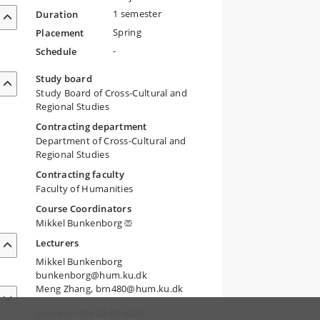
1 semester
Duration
Spring
Placement
-
Schedule
Study board
Study Board of Cross-Cultural and
Regional Studies
Contracting department
Department of Cross-Cultural and
Regional Studies
Contracting faculty
Faculty of Humanities
Course Coordinators
Mikkel Bunkenborg
Lecturers
Mikkel Bunkenborg
bunkenborg@hum.ku.dk
Meng Zhang, brn480@hum.ku.dk
Saved on the 20-01-2026