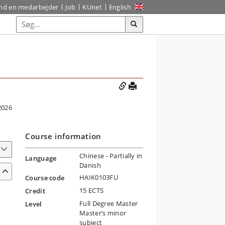
ind en medarbejder
Job
KUnet
English
2026
Course information
Chinese
- Partially in
Language
Danish
HAIK0103FU
Course code
15 ECTS
Credit
Full Degree Master
Level
Master’s minor
subject