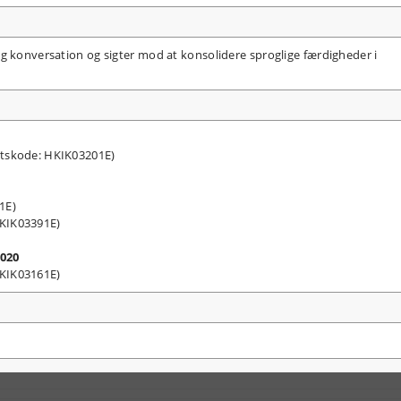
g konversation og sigter mod at konsolidere sproglige færdigheder i
etskode: HKIK03201E)
41E)
HKIK03391E)
2020
KIK03161E)