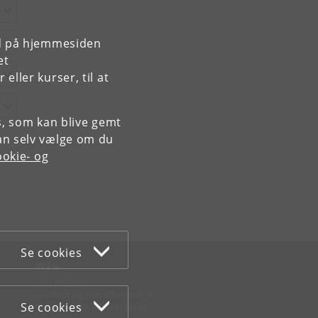
rd på hjemmesiden
et
ller kurser, til at
es, som kan blive gemt
an selv vælge om du
okie- og
Se cookies
WEB
Om websitet
Cookies og privatlivspolitik
Se cookies
Tilgængelighedserklæring