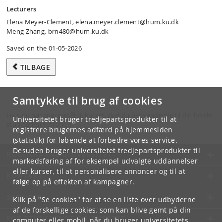
Lecturers
Elena Meyer-Clement, elena.meyer.clement@hum.ku.dk
Meng Zhang, brn480@hum.ku.dk
Saved on the 01-05-2026
TILBAGE
Samtykke til brug af cookies
Hvis du har spørgsmål til kurset, skal du henvende dig til din lokale
Universitetet bruger tredjepartsprodukter til at
studieadministration.
registrere brugernes adfærd på hjemmesiden
(statistik) for løbende at forbedre vores service.
Desuden bruger universitetet tredjepartsprodukter til
KØBENHAVNS UNIVERSITET
markedsføring af for eksempel udvalgte uddannelser
eller kurser, til at personalisere annoncer og til at
KONTAKT
følge op på effekten af kampagner.
SERVICES
Klik på "Se cookies" for at se en liste over udbyderne
af de forskellige cookies, som kan blive gemt på din
FOR STUDERENDE OG ANSATTE
computer eller mobil, når du bruger universitetets