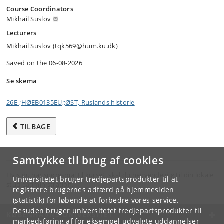
Course Coordinators
Mikhail Suslov
Lecturers
Mikhail Suslov (tqk569@hum.ku.dk)
Saved on the 06-08-2026
Se skema
26E-;HØEB0135EU;;ØST, Ruslands historie
TILBAGE
Samtykke til brug af cookies
Hvis du har spørgsmål til kurset, skal du henvende dig til din lokale
Universitetet bruger tredjepartsprodukter til at
studieadministration.
registrere brugernes adfærd på hjemmesiden
(statistik) for løbende at forbedre vores service.
Desuden bruger universitetet tredjepartsprodukter til
KØBENHAVNS UNIVERSITET
markedsføring af for eksempel udvalgte uddannelser