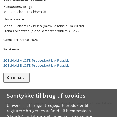
Kursusansvarlige
Mads Büchert Eskildsen
Undervisere
Mads Büchert Eskildsen (meskildsen@hum.ku.dk)
Elena Lorentzen (elena.lorentzen@hum.ku.dk)
Gemt den 04-08-2026
Se skema
26E-;Hold A;;ØST, Propædeutik A Russisk
26E-;Hold B;;ØST, Propædeutik A Russisk
TILBAGE
Samtykke til brug af cookies
Hvis du har spørgsmål til kurset, skal du henvende dig til din lokale
Universitetet bruger tredjepartsprodukter til at
studieadministration.
registrere brugernes adfærd på hjemmesiden
(statistik) for løbende at forbedre vores service.