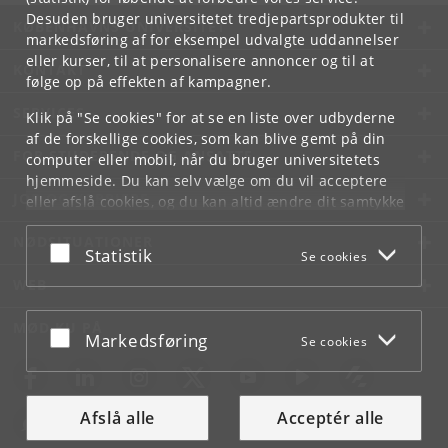
Desuden bruger universitetet tredjepartsprodukter til
KØBENHAVNS UNIVERSITET
markedsføring af for eksempel udvalgte uddannelser
eller kurser, til at personalisere annoncer og til at
KONTAKT
følge op på effekten af kampagner.
SERVICES
Klik på "Se cookies" for at se en liste over udbyderne
af de forskellige cookies, som kan blive gemt på din
FOR STUDERENDE OG ANSATTE
computer eller mobil, når du bruger universitetets
hjemmeside. Du kan selv vælge om du vil acceptere
JOB OG KARRIERE
eller afslå cookies, og du kan altid ændre dit samtykke
under
Cookie- og privatlivspolitik
som du finder i
NØDSITUATIONER
bunden af hver side.
Acceptér eller afslå
Statistik
Se cookies
Googles privatlivspolitik
WEB
MØD KU PÅ
Acceptér eller afslå
Markedsføring
Se cookies
Afslå alle
Acceptér alle