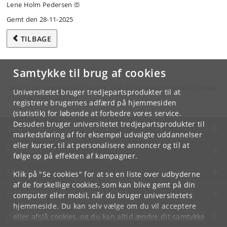
Lene Holm Pedersen
Gemt den 28-11-2025
TILBAGE
Samtykke til brug af cookies
Hvis du har spørgsmål til kurset, skal du henvende dig til din lokale
Universitetet bruger tredjepartsprodukter til at
studieadministration.
registrere brugernes adfærd på hjemmesiden
(statistik) for løbende at forbedre vores service.
Desuden bruger universitetet tredjepartsprodukter til
KØBENHAVNS UNIVERSITET
markedsføring af for eksempel udvalgte uddannelser
eller kurser, til at personalisere annoncer og til at
KONTAKT
følge op på effekten af kampagner.
SERVICES
Klik på "Se cookies" for at se en liste over udbyderne
af de forskellige cookies, som kan blive gemt på din
FOR STUDERENDE OG ANSATTE
computer eller mobil, når du bruger universitetets
hjemmeside. Du kan selv vælge om du vil acceptere
JOB OG KARRIERE
eller afslå cookies, og du kan altid ændre dit samtykke