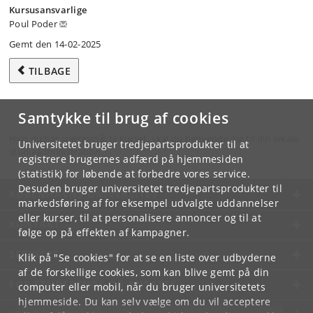
Kursusansvarlige
Poul Poder
Gemt den 14-02-2025
TILBAGE
Samtykke til brug af cookies
Hvis du har spørgsmål til kurset, skal du henvende dig til din lokale
Universitetet bruger tredjepartsprodukter til at
studieadministration.
registrere brugernes adfærd på hjemmesiden
(statistik) for løbende at forbedre vores service.
Desuden bruger universitetet tredjepartsprodukter til
KØBENHAVNS UNIVERSITET
markedsføring af for eksempel udvalgte uddannelser
eller kurser, til at personalisere annoncer og til at
KONTAKT
følge op på effekten af kampagner.
SERVICES
Klik på "Se cookies" for at se en liste over udbyderne
af de forskellige cookies, som kan blive gemt på din
FOR STUDERENDE OG ANSATTE
computer eller mobil, når du bruger universitetets
hjemmeside. Du kan selv vælge om du vil acceptere