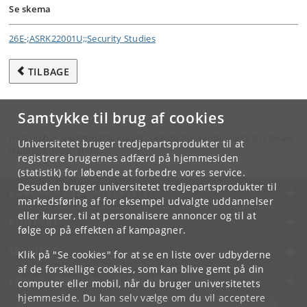
Se skema
26E-;ASRK22001U;;Security Studies
TILBAGE
Samtykke til brug af cookies
Hvis du har spørgsmål til kurset, skal du henvende dig til din lokale
Universitetet bruger tredjepartsprodukter til at
studieadministration.
registrere brugernes adfærd på hjemmesiden
(statistik) for løbende at forbedre vores service.
Desuden bruger universitetet tredjepartsprodukter til
KØBENHAVNS UNIVERSITET
markedsføring af for eksempel udvalgte uddannelser
eller kurser, til at personalisere annoncer og til at
KONTAKT
følge op på effekten af kampagner.
SERVICES
Klik på "Se cookies" for at se en liste over udbyderne
af de forskellige cookies, som kan blive gemt på din
FOR STUDERENDE OG ANSATTE
computer eller mobil, når du bruger universitetets
hjemmeside. Du kan selv vælge om du vil acceptere