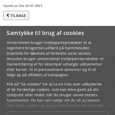
Saved on the 29-01-2025
TILBAGE
Samtykke til brug af cookies
Hvis du har spørgsmål til kurset, skal du henvende dig til din lokale
Universitetet bruger tredjepartsprodukter til at
studieadministration.
registrere brugernes adfærd på hjemmesiden
(statistik) for løbende at forbedre vores service.
Desuden bruger universitetet tredjepartsprodukter til
KØBENHAVNS UNIVERSITET
markedsføring af for eksempel udvalgte uddannelser
eller kurser, til at personalisere annoncer og til at
KONTAKT
følge op på effekten af kampagner.
SERVICES
Klik på "Se cookies" for at se en liste over udbyderne
af de forskellige cookies, som kan blive gemt på din
FOR STUDERENDE OG ANSATTE
computer eller mobil, når du bruger universitetets
hjemmeside. Du kan selv vælge om du vil acceptere
JOB OG KARRIERE
eller afslå cookies, og du kan altid ændre dit samtykke
under
Cookie- og privatlivspolitik
som du finder i