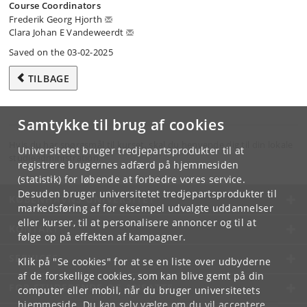
Course Coordinators
Frederik Georg Hjorth
Clara Johan E Vandeweerdt
Saved on the 03-02-2025
TILBAGE
Samtykke til brug af cookies
Hvis du har spørgsmål til kurset, skal du henvende dig til din lokale
Universitetet bruger tredjepartsprodukter til at
studieadministration.
registrere brugernes adfærd på hjemmesiden
(statistik) for løbende at forbedre vores service.
Desuden bruger universitetet tredjepartsprodukter til
KØBENHAVNS UNIVERSITET
markedsføring af for eksempel udvalgte uddannelser
eller kurser, til at personalisere annoncer og til at
KONTAKT
følge op på effekten af kampagner.
SERVICES
Klik på "Se cookies" for at se en liste over udbyderne
af de forskellige cookies, som kan blive gemt på din
FOR STUDERENDE OG ANSATTE
computer eller mobil, når du bruger universitetets
hjemmeside. Du kan selv vælge om du vil acceptere