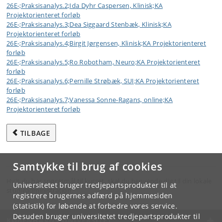
26E-;Praksisanalys.2;Ida Dyhr Caspersen, Klinisk;KA
Projektorienteret forløb
26E-;Praksisanalys.3;Dea Siggaard Stenbæk, Klinisk;KA
Projektorienteret forløb
26E-;Praksisanalys.4;Birgit Jørgensen, Klinisk;KA Projektorienteret
forløb
26E-;Praksisanalys.5;Ro Robotham, Neuro;KA Projektorienteret
forløb
26E-;Praksisanalys.6;Pernille Strøbæk, SUI;KA Projektorienteret
forløb
26E-;Praksisanalys.7;Vanessa Sonne-Ragans, online;KA
Projektorienteret forløb
TILBAGE
Samtykke til brug af cookies
Hvis du har spørgsmål til kurset, skal du henvende dig til din lokale
Universitetet bruger tredjepartsprodukter til at
studieadministration.
registrere brugernes adfærd på hjemmesiden
(statistik) for løbende at forbedre vores service.
Desuden bruger universitetet tredjepartsprodukter til
KØBENHAVNS UNIVERSITET