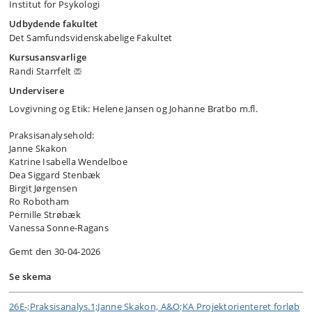
Institut for Psykologi
Udbydende fakultet
Det Samfundsvidenskabelige Fakultet
Kursusansvarlige
Randi Starrfelt
Undervisere
Lovgivning og Etik: Helene Jansen og Johanne Bratbo m.fl.
Praksisanalysehold:
Janne Skakon
Katrine Isabella Wendelboe
Dea Siggard Stenbæk
Birgit Jørgensen
Ro Robotham
Pernille Strøbæk
Vanessa Sonne-Ragans
Gemt den 30-04-2026
Se skema
26E-;Praksisanalys.1;Janne Skakon, A&O;KA Projektorienteret forløb