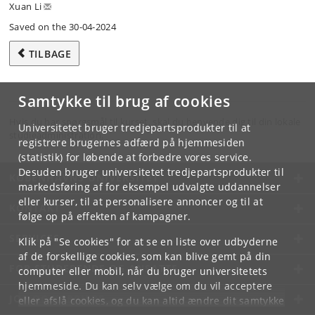
Xuan Li
Saved on the 30-04-2024
TILBAGE
Samtykke til brug af cookies
Hvis du har spørgsmål til kurset, skal du henvende dig til din lokale
Universitetet bruger tredjepartsprodukter til at
studieadministration.
registrere brugernes adfærd på hjemmesiden
(statistik) for løbende at forbedre vores service.
Desuden bruger universitetet tredjepartsprodukter til
KØBENHAVNS UNIVERSITET
markedsføring af for eksempel udvalgte uddannelser
eller kurser, til at personalisere annoncer og til at
KONTAKT
følge op på effekten af kampagner.
SERVICES
Klik på "Se cookies" for at se en liste over udbyderne
af de forskellige cookies, som kan blive gemt på din
FOR STUDERENDE OG ANSATTE
computer eller mobil, når du bruger universitetets
hjemmeside. Du kan selv vælge om du vil acceptere
JOB OG KARRIERE
eller afslå cookies, og du kan altid ændre dit samtykke