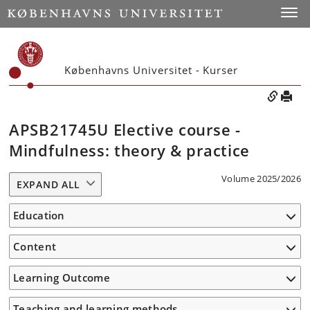
Toggle
Københavns Universitet - Kurser
APSB21745U Elective course -
Mindfulness: theory & practice
Volume 2025/2026
EXPAND ALL
Education
Content
Learning Outcome
Teaching and learning methods