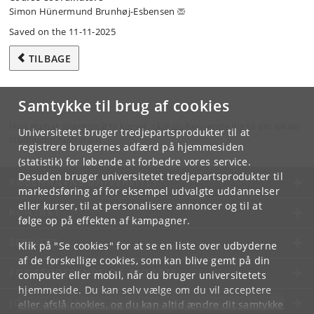
Simon Hünermund Brunhøj-Esbensen
Saved on the 11-11-2025
TILBAGE
Samtykke til brug af cookies
Hvis du har spørgsmål til kurset, skal du henvende dig til din lokale
Universitetet bruger tredjepartsprodukter til at
studieadministration.
registrere brugernes adfærd på hjemmesiden
(statistik) for løbende at forbedre vores service.
Desuden bruger universitetet tredjepartsprodukter til
KØBENHAVNS UNIVERSITET
markedsføring af for eksempel udvalgte uddannelser
eller kurser, til at personalisere annoncer og til at
KONTAKT
følge op på effekten af kampagner.
SERVICES
Klik på "Se cookies" for at se en liste over udbyderne
af de forskellige cookies, som kan blive gemt på din
FOR STUDERENDE OG ANSATTE
computer eller mobil, når du bruger universitetets
hjemmeside. Du kan selv vælge om du vil acceptere
JOB OG KARRIERE
eller afslå cookies, og du kan altid ændre dit samtykke