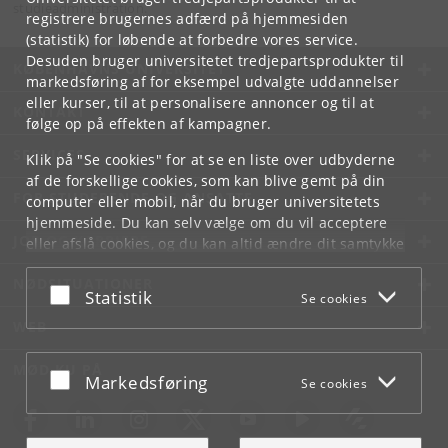
studieadministration.
registrere brugernes adfærd på hjemmesiden
(statistik) for løbende at forbedre vores service.
Desuden bruger universitetet tredjepartsprodukter til
KØBENHAVNS UNIVERSITET
markedsføring af for eksempel udvalgte uddannelser
eller kurser, til at personalisere annoncer og til at
KONTAKT
følge op på effekten af kampagner.
SERVICES
Klik på "Se cookies" for at se en liste over udbyderne
af de forskellige cookies, som kan blive gemt på din
FOR STUDERENDE OG ANSATTE
computer eller mobil, når du bruger universitetets
hjemmeside. Du kan selv vælge om du vil acceptere
JOB OG KARRIERE
eller afslå cookies, og du kan altid ændre dit samtykke
under
Cookie- og privatlivspolitik
som du finder i
NØDSITUATIONER
bunden af hver side.
Acceptér eller afslå
Statistik
Se cookies
Googles privatlivspolitik
WEB
MØD KU PÅ
Acceptér eller afslå
Markedsføring
Se cookies