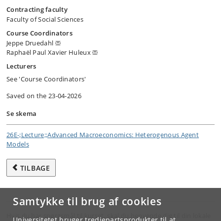
Contracting faculty
Faculty of Social Sciences
Course Coordinators
Jeppe Druedahl
Raphaël Paul Xavier Huleux
Lecturers
See 'Course Coordinators'
Saved on the 23-04-2026
Se skema
26E-;Lecture;;Advanced Macroeconomics: Heterogenous Agent
Models
TILBAGE
Samtykke til brug af cookies
Hvis du har spørgsmål til kurset, skal du henvende dig til din lokale
Universitetet bruger tredjepartsprodukter til at