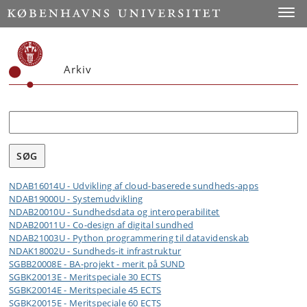
Toggle
Arkiv
Søg
NDAB16014U - Udvikling af cloud-baserede sundheds-apps
NDAB19000U - Systemudvikling
NDAB20010U - Sundhedsdata og interoperabilitet
NDAB20011U - Co-design af digital sundhed
NDAB21003U - Python programmering til datavidenskab
NDAK18002U - Sundheds-it infrastruktur
SGBB20008E - BA-projekt - merit på SUND
SGBK20013E - Meritspeciale 30 ECTS
SGBK20014E - Meritspeciale 45 ECTS
SGBK20015E - Meritspeciale 60 ECTS