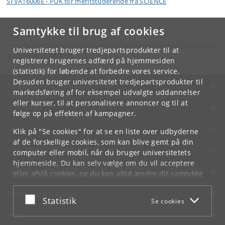
STVA16006E - PUK for meritstuderende fra SCIENCE
Samtykke til brug af cookies
Hvis du har spørgsmål til kurset, skal du henvende dig til din lokale
Universitetet bruger tredjepartsprodukter til at
studieadministration.
registrere brugernes adfærd på hjemmesiden
(statistik) for løbende at forbedre vores service.
Desuden bruger universitetet tredjepartsprodukter til
KØBENHAVNS UNIVERSITET
markedsføring af for eksempel udvalgte uddannelser
eller kurser, til at personalisere annoncer og til at
KONTAKT
følge op på effekten af kampagner.
SERVICES
Klik på "Se cookies" for at se en liste over udbyderne
af de forskellige cookies, som kan blive gemt på din
FOR STUDERENDE OG ANSATTE
computer eller mobil, når du bruger universitetets
hjemmeside. Du kan selv vælge om du vil acceptere
JOB OG KARRIERE
eller afslå cookies, og du kan altid ændre dit samtykke
under
Cookie- og privatlivspolitik
som du finder i
NØDSITUATIONER
bunden af hver side.
Acceptér eller afslå
Statistik
Se cookies
Googles privatlivspolitik
WEB