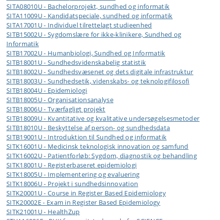
SITA08010U - Bachelorprojekt, sundhed og informatik
SITA11009U - Kandidatspeciale, sundhed og informatik
SITA17001U - Individuel tilrettelagt studieenhed
SITB15002U - Sygdomslære for ikke-klinikere, Sundhed og
Informatik
SITB17002U - Humanbiologi, Sundhed og Informatik
SITB18001U - Sundhedsvidenskabelig statistik
SITB18002U - Sundhedsvæsenet og dets digitale infrastruktur
SITB18003U - Sundhedsetik, videnskabs- og teknologifilosofi
SITB18004U - Epidemiologi
SITB18005U - Organisationsanalyse
SITB18006U - Tværfagligt projekt
SITB18009U - Kvantitative og kvalitative undersøgelsesmetoder
SITB18010U - Beskyttelse af person- og sundhedsdata
SITB19001U - Introduktion til Sundhed og informatik
SITK16001U - Medicinsk teknologisk innovation og samfund
SITK16002U - Patientforløb: Sygdom, diagnostik og behandling
SITK18001U - Registerbaseret epidemiologi
SITK18005U - Implementering og evaluering
SITK18006U - Projekt i sundhedsinnovation
SITK20001U - Course in Register Based Epidemiology
SITK20002E - Exam in Register Based Epidemiology
SITK21001U - HealthZup