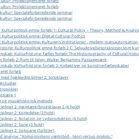
ltur: Projektorienteret forløb
ltur: Projektorienteret forløb
ultur: Specialeforberedende seminar
ultur: Specialeforberedende seminar
ulturpolitisk emne forløb 1: Cultural Policy – Theory, Method & Analys
lturpolitisk emne: Digital Cultural Politics
ulturpolitisk emne: Kulturens institutioner - mellem statsautorisation 
orie: Kulturpolitisk emne forløb 2 C: Selvudgivelsespraksisser som kun
ab: Kulturhistorie: fælles forløb: The Historiography of Cultural Histo
 forløb 2: Rum til tiden: Walter Benjamins Passageværk
kab: Kulturhistorie: forløb 2: Kollektiver og kunstnerfællesskaber
eret forløb
ed hjælpediscipliner 2: Soloklaver
kstudier
tropologi
tslære 1
 og musikhistorisk metode
pliner 2: Hørelære/brugsklaver 2 (6 hold)
liner 2: Korledelse (3 hold)
pliner 2: Rotation og Lydproduktion (6 hold)
pliner 2: Sang (3 hold)
liner 2: Solosang (Solister)
nalyse: “Komponistens værksted - teori versus praksis."