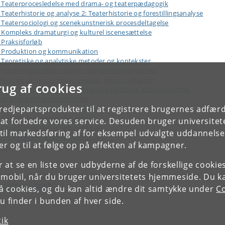
: Teaterprocesledelse med drama- og teaterpædagogik
eaterhistorie og analyse 2: Teaterhistorie og forestillingsanalyse
Teatersociologi og scenekunstnerisk procesdeltagelse
 Kompleks dramaturgi og kulturel iscenesættelse
Praksisforløb
: Produktion og kommunikation
 Teoretiske og analytiske metoder og kontekster
Forskningspraksis i teater- og performancestudier
ori og design: produkt, praksis, proces, erfaring
rug af cookies
Performancedesign: performative praksis- og erfaringsformer
: Drama- og teaterpædagogik
tredjepartsprodukter til at registrere brugernes adfæ
 Specialeforberedende seminar
 Specialeforberedende seminar
e at forbedre vores service. Desuden bruger universitet
Projektorieteret forløb (seminar)
il markedsføring af for eksempel udvalgte uddannelser e
Projektorieteret forløb (seminar)
r og til at følge op på effekten af kampagner.
eori
or at se en liste over udbyderne af de forskellige cooki
st og Kulturforskning- Del 1 Resiliens: menneske- og naturrester Del 2 
 mobil, når du bruger universitetets hjemmeside. Du k
orienteret forløb
slå cookies, og du kan altid ændre dit samtykke under
Co
 finder i bunden af hver side.
tik