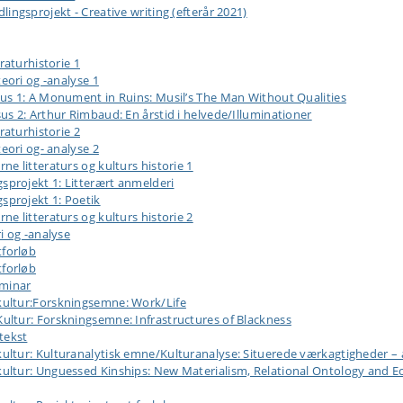
ngsprojekt - Creative writing (efterår 2021)
raturhistorie 1
eori og -analyse 1
us 1: A Monument in Ruins: Musil’s The Man Without Qualities
s 2: Arthur Rimbaud: En årstid i helvede/Illuminationer
raturhistorie 2
eori og- analyse 2
 litteraturs og kulturs historie 1
sprojekt 1: Litterært anmelderi
sprojekt 1: Poetik
 litteraturs og kulturs historie 2
i og -analyse
tforløb
tforløb
eminar
ultur:Forskningsemne: Work/Life
ltur: Forskningsemne: Infrastructures of Blackness
tekst
ur: Kulturanalytisk emne/Kulturanalyse: Situerede værkagtigheder – ana
ltur: Unguessed Kinships: New Materialism, Relational Ontology and E