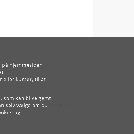
rd på hjemmesiden
et
ller kurser, til at
es, som kan blive gemt
Satiriske reaktioner på censurerende magter
an selv vælge om du
okie- og