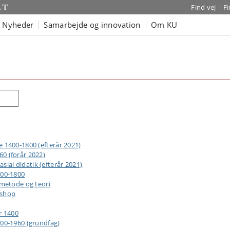
Find vej
F
Nyheder
Samarbejde og innovation
Om KU
Søg
 1400-1800 (efterår 2021)
0 (forår 2022)
al didatik (efterår 2021)
400-1800
 metode og teori
kshop
r 1400
800-1960 (grundfag)