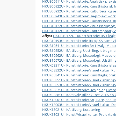
HKUB00911U - Kunsthistorie: Analytisk praksis (
HKUB00922U - Kunsthistorie: Kunsthistorisk f
HKUB00932U - Kunsthistorie: Kulturteori og æ
HKUB00943U - Kunsthistorie: BA-projekt wor
HKUB10111U - Kunsthistorie: Kunsthistorie 180
HKUB10122U - Kunsthistorie: Visualisering og
HKUB10132U - Kunsthistorie: Contemporary A
Aflyst
HKUB10172U - Kunsthistorie: BA-tilvalg:
HKUB10193U - Kunsthistorie Ba og KA samt Vis
HKUB10541U - Kunsthistorie: BA-tilvalg: Musee
HKUB10552U - BA-tilvalg: Udstilling, idé og mat
HKUB10562U - BA-tilvalg: Museologi: Museolog
HKUB10572U - BA-tilvalg: Museologi: Udstillin
HKUK03311U - Kunsthistorie: Kunsthistoriefaget
HKUK03332U - Kunsthistorie/Visuel kultur: Ku
HKUK03341U - Kunsthistorie: Kunstfaglig prak
HKUK03351U - Kunsthistorie/Visuel kultur: S
HKUK03353U - Kunsthistorie/Visuel kultur: S
HKUK03371U - Kunsthistorie: Design og Hverd
HKUK03381U - KA tilvalg Billedkunst 2015/KA k
HKUK13001U - Kunsthistorie: Art, Race, and Re
HKUK13003U - Kunsthistorie/Visuel kultur: Den
HKUK13021U - KA-tilvalg: Kuratering
HKUK13031U - Kunst/Visuel kultur: Projektori