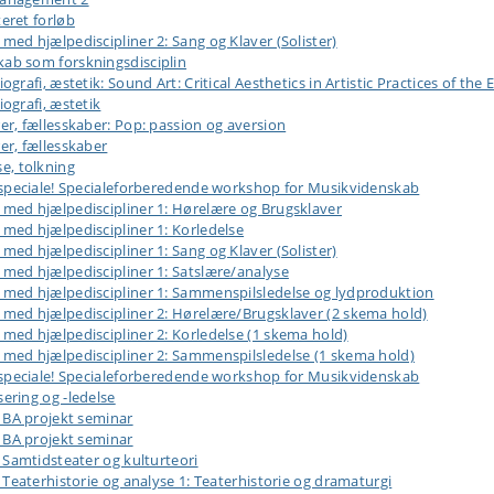
eret forløb
d hjælpediscipliner 2: Sang og Klaver (Solister)
b som forskningsdisciplin
afi, æstetik: Sound Art: Critical Aesthetics in Artistic Practices of the 
ografi, æstetik
r, fællesskaber: Pop: passion og aversion
r, fællesskaber
e, tolkning
speciale! Specialeforberedende workshop for Musikvidenskab
ed hjælpediscipliner 1: Hørelære og Brugsklaver
ed hjælpediscipliner 1: Korledelse
d hjælpediscipliner 1: Sang og Klaver (Solister)
ed hjælpediscipliner 1: Satslære/analyse
med hjælpediscipliner 1: Sammenspilsledelse og lydproduktion
ed hjælpediscipliner 2: Hørelære/Brugsklaver (2 skema hold)
ed hjælpediscipliner 2: Korledelse (1 skema hold)
ed hjælpediscipliner 2: Sammenspilsledelse (1 skema hold)
speciale! Specialeforberedende workshop for Musikvidenskab
ring og -ledelse
 BA projekt seminar
 BA projekt seminar
Samtidsteater og kulturteori
Teaterhistorie og analyse 1: Teaterhistorie og dramaturgi