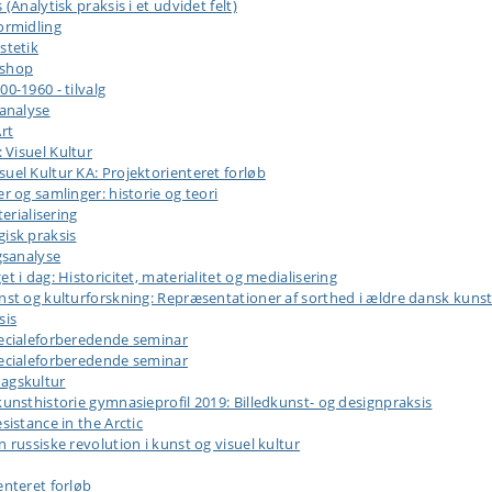
Analytisk praksis i et udvidet felt)
ormidling
stetik
kshop
0-1960 - tilvalg
 analyse
rt
 Visuel Kultur
uel Kultur KA: Projektorienteret forløb
r og samlinger: historie og teori
erialisering
isk praksis
gsanalyse
 i dag: Historicitet, materialitet og medialisering
nst og kulturforskning: Repræsentationer af sorthed i ældre dansk kuns
sis
pecialeforberedende seminar
pecialeforberedende seminar
agskultur
unsthistorie gymnasieprofil 2019: Billedkunst- og designpraksis
sistance in the Arctic
 russiske revolution i kunst og visuel kultur
enteret forløb