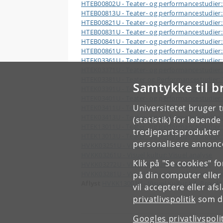
HTEB00802U - Teater- og performancestudier
HTEB00813U - Teater- og performancestudier: T
HTEB00821U - Teater- og performancestudier: 
HTEB00831U - Teater- og performancestudier:
HTEB00841U - Teater- og performancestudier: 
HTEB00861U - Teater- og performancestudier
HTEK03361U - Teater- og performancestudier:
HTEK03371U - Teater- og performancestudier: 
HTEK03381U - Teater og Performancestudier: Te
Samtykke til b
HTEK03391U - Teater og Performancestudier: 
HTEK03401U - Teater- og performancestudier
Universitetet bruger 
HTEK03411U - Teater- og performancestudier:
HTEK03413U - Teater- og performancestudier:
(statistik) for løbend
HTEK13011U - Teater- og performancestudier: 
tredjepartsprodukter t
HTEK13013U - Teater- og performancestudier: 
personalisere annonce
HVKK03251U - Visuel kultur: Visuel kultur og t
HVKK03261U - Visuel kultur: Visuel analyse
Klik på "Se cookies" f
HVKK03272U - Visuel kultur: Visuel praksis
HVKK03281U - Visuel kultur/Kunsthistorie -Kun
på din computer eller
Aflyst
HVKK13001U - Visuel Kultur KA: Projekt
vil acceptere eller af
privatlivspolitik
som du
Googles privatlivspoli