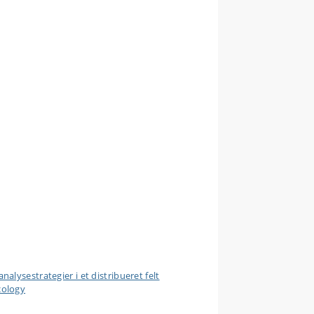
lysestrategier i et distribueret felt
cology