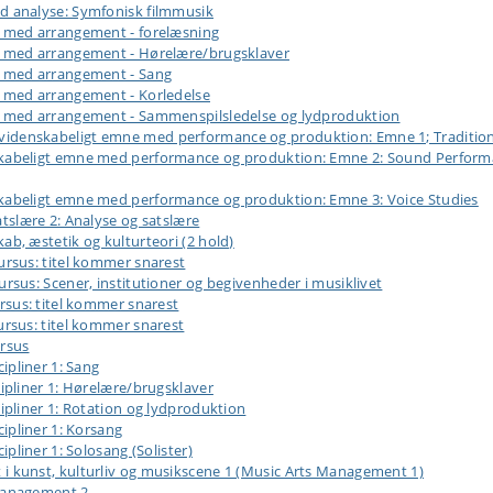
 analyse: Symfonisk filmmusik
 med arrangement - forelæsning
 med arrangement - Hørelære/brugsklaver
 med arrangement - Sang
 med arrangement - Korledelse
 med arrangement - Sammenspilsledelse og lydproduktion
denskabeligt emne med performance og produktion: Emne 1; Traditionsm
beligt emne med performance og produktion: Emne 2: Sound Performance
abeligt emne med performance og produktion: Emne 3: Voice Studies
slære 2: Analyse og satslære
, æstetik og kulturteori (2 hold)
rsus: titel kommer snarest
us: Scener, institutioner og begivenheder i musiklivet
sus: titel kommer snarest
rsus: titel kommer snarest
rsus
pliner 1: Sang
pliner 1: Hørelære/brugsklaver
pliner 1: Rotation og lydproduktion
ipliner 1: Korsang
liner 1: Solosang (Solister)
kunst, kulturliv og musikscene 1 (Music Arts Management 1)
Management 2