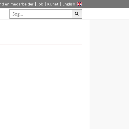
ind en medarbejder
Job
KUnet
English