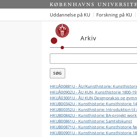
Uddannelse på KU
Forskning på KU
Arkiv
HKUÅ00881U - ÅU/Kunsthistorie: Kunsthistorie
HKUÅ00902U - ÅU KUN, Kunsthistorie 1800-196
HKUÅ03001U - ÅU KUN Desgnpraksis og gymnasi
HKUB00342U - Kunsthistorie: Kunsthistorie 1
HKUB00352U - Kunsthistorie: Introduktion til
HKUB00842U - Kunsthistorie: BA-projekt wor
HKUB00861U - Kunsthistorie: Samtidskunst
HKUB00871U - Kunsthistorie: Kunsthistorie fø
HKUB00901U - Kunsthistorie: Kunsthistorie 1