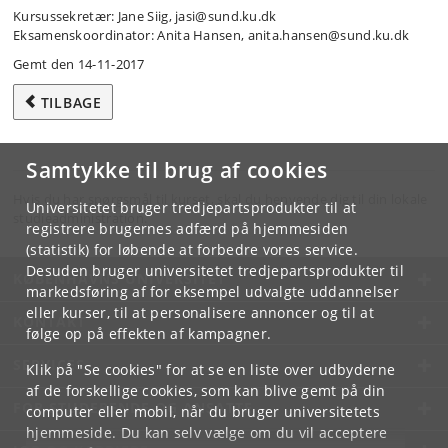
Kursussekretær: Jane Siig, jasi@sund.ku.dk
Eksamenskoordinator: Anita Hansen, anita.hansen@sund.ku.dk
Gemt den 14-11-2017
TILBAGE
Samtykke til brug af cookies
Hvis du har spørgsmål til kurset, skal du henvende dig til din lokale
Universitetet bruger tredjepartsprodukter til at
studieadministration.
registrere brugernes adfærd på hjemmesiden
(statistik) for løbende at forbedre vores service.
Desuden bruger universitetet tredjepartsprodukter til
KØBENHAVNS UNIVERSITET
markedsføring af for eksempel udvalgte uddannelser
eller kurser, til at personalisere annoncer og til at
KONTAKT
følge op på effekten af kampagner.
SERVICES
Klik på "Se cookies" for at se en liste over udbyderne
af de forskellige cookies, som kan blive gemt på din
FOR STUDERENDE OG ANSATTE
computer eller mobil, når du bruger universitetets
hjemmeside. Du kan selv vælge om du vil acceptere