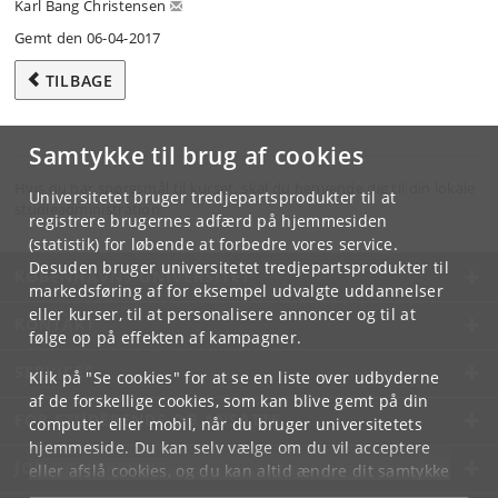
Karl Bang Christensen
Gemt den 06-04-2017
TILBAGE
Samtykke til brug af cookies
Hvis du har spørgsmål til kurset, skal du henvende dig til din lokale
Universitetet bruger tredjepartsprodukter til at
studieadministration.
registrere brugernes adfærd på hjemmesiden
(statistik) for løbende at forbedre vores service.
Desuden bruger universitetet tredjepartsprodukter til
KØBENHAVNS UNIVERSITET
markedsføring af for eksempel udvalgte uddannelser
eller kurser, til at personalisere annoncer og til at
KONTAKT
følge op på effekten af kampagner.
SERVICES
Klik på "Se cookies" for at se en liste over udbyderne
af de forskellige cookies, som kan blive gemt på din
FOR STUDERENDE OG ANSATTE
computer eller mobil, når du bruger universitetets
hjemmeside. Du kan selv vælge om du vil acceptere
JOB OG KARRIERE
eller afslå cookies, og du kan altid ændre dit samtykke
under
Cookie- og privatlivspolitik
som du finder i