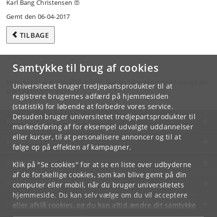
Karl Bang Christensen
Gemt den 06-04-2017
TILBAGE
Samtykke til brug af cookies
Hvis du har spørgsmål til kurset, skal du henvende dig til din lokale
Universitetet bruger tredjepartsprodukter til at
studieadministration.
registrere brugernes adfærd på hjemmesiden
(statistik) for løbende at forbedre vores service.
Desuden bruger universitetet tredjepartsprodukter til
KØBENHAVNS UNIVERSITET
markedsføring af for eksempel udvalgte uddannelser
eller kurser, til at personalisere annoncer og til at
KONTAKT
følge op på effekten af kampagner.
SERVICES
Klik på "Se cookies" for at se en liste over udbyderne
af de forskellige cookies, som kan blive gemt på din
FOR STUDERENDE OG ANSATTE
computer eller mobil, når du bruger universitetets
hjemmeside. Du kan selv vælge om du vil acceptere
JOB OG KARRIERE
eller afslå cookies, og du kan altid ændre dit samtykke
under
Cookie- og privatlivspolitik
som du finder i