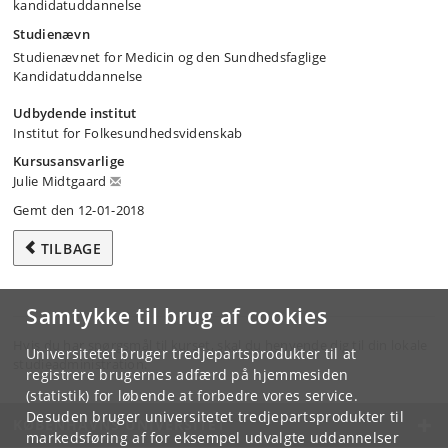
kandidatuddannelse
Studienævn
Studienævnet for Medicin og den Sundhedsfaglige
Kandidatuddannelse
Udbydende institut
Institut for Folkesundhedsvidenskab
Kursusansvarlige
Julie Midtgaard
Gemt den 12-01-2018
TILBAGE
Samtykke til brug af cookies
Hvis du har spørgsmål til kurset, skal du henvende dig til din lokale
Universitetet bruger tredjepartsprodukter til at
studieadministration.
registrere brugernes adfærd på hjemmesiden
(statistik) for løbende at forbedre vores service.
Desuden bruger universitetet tredjepartsprodukter til
KØBENHAVNS UNIVERSITET
markedsføring af for eksempel udvalgte uddannelser