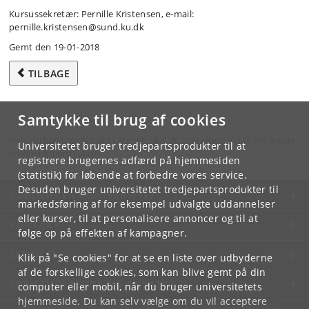
Kursussekretær: Pernille Kristensen, e-mail:
pernille.kristensen@sund.ku.dk
Gemt den 19-01-2018
TILBAGE
Samtykke til brug af cookies
Hvis du har spørgsmål til kurset, skal du henvende dig til din lokale
Universitetet bruger tredjepartsprodukter til at
studieadministration.
registrere brugernes adfærd på hjemmesiden
(statistik) for løbende at forbedre vores service.
Desuden bruger universitetet tredjepartsprodukter til
KØBENHAVNS UNIVERSITET
markedsføring af for eksempel udvalgte uddannelser
eller kurser, til at personalisere annoncer og til at
KONTAKT
følge op på effekten af kampagner.
SERVICES
Klik på "Se cookies" for at se en liste over udbyderne
af de forskellige cookies, som kan blive gemt på din
FOR STUDERENDE OG ANSATTE
computer eller mobil, når du bruger universitetets
hjemmeside. Du kan selv vælge om du vil acceptere