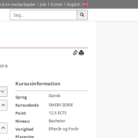
ind en medarbejder
Job
KUnet
English
2018
Kursusinformation
Dansk
Sprog
SMEB12030E
Kursuskode
12,5 ECTS
Point
Bachelor
Niveau
Efterår og Forår
Varighed
Placering