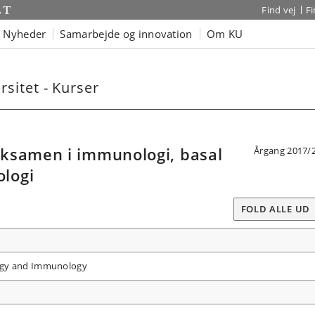
Find vej
F
Nyheder
Samarbejde og innovation
Om KU
sitet - Kurser
ksamen i immunologi, basal
Årgang 2017/
ologi
FOLD ALLE UD
logy and Immunology