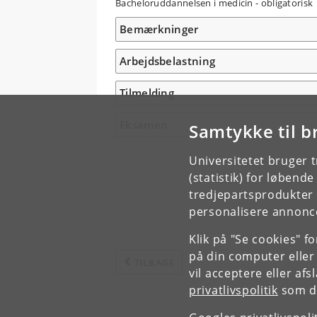
Bacheloruddannelsen i medicin - obligatorisk
Bemærkninger
Arbejdsbelastning
Tilmelding
Eksamen
Samtykke til b
Universitetet bruger 
(statistik) for løbend
tredjepartsprodukter t
personalisere annonce
Klik på "Se cookies" f
på din computer eller
TILBAGE
vil acceptere eller af
privatlivspolitik
som du