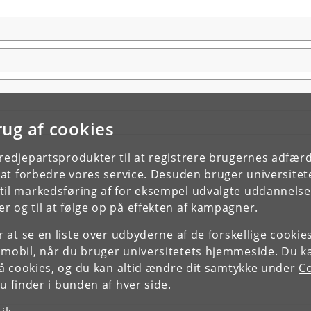
rug af cookies
tredjepartsprodukter til at registrere brugernes adfæ
e at forbedre vores service. Desuden bruger universitet
il markedsføring af for eksempel udvalgte uddannelser e
r og til at følge op på effekten af kampagner.
or at se en liste over udbyderne af de forskellige cooki
 mobil, når du bruger universitetets hjemmeside. Du k
slå cookies, og du kan altid ændre dit samtykke under
Co
 finder i bunden af hver side.