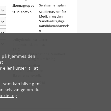
Se eksamensplan
Skemagruppe
Studienævnet for
Studienævn
Medicin og den
Sundhedsfaglige
Kandidatuddannels
e
Udbydende institutter
Biomedicinsk Institut
BRIC
Institut for International Sundhed,
rd på hjemmesiden
Immunologi og Mikrobiologi
et
Kursusansvarlige
ller kurser, til at
Mette Rosenkilde
Eksamensansvarlig
Gemt den 28-02-2018
es, som kan blive gemt
an selv vælge om du
okie- og