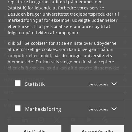
registrere brugernes adfærd på hjemmesiden
(statistik) for løbende at forbedre vores service.
Desuden bruger universitetet tredjepartsprodukter til
KØBENHAVNS UNIVERSITET
markedsføring af for eksempel udvalgte uddannelser
eller kurser, til at personalisere annoncer og til at
KONTAKT
følge op på effekten af kampagner.
SERVICES
Klik på "Se cookies" for at se en liste over udbyderne
af de forskellige cookies, som kan blive gemt på din
FOR STUDERENDE OG ANSATTE
computer eller mobil, når du bruger universitetets
hjemmeside. Du kan selv vælge om du vil acceptere
JOB OG KARRIERE
eller afslå cookies, og du kan altid ændre dit samtykke
under
Cookie- og privatlivspolitik
som du finder i
NØDSITUATIONER
bunden af hver side.
Acceptér eller afslå
Statistik
Se cookies
Googles privatlivspolitik
WEB
MØD KU PÅ
Acceptér eller afslå
Markedsføring
Se cookies
Afslå alle
Acceptér alle