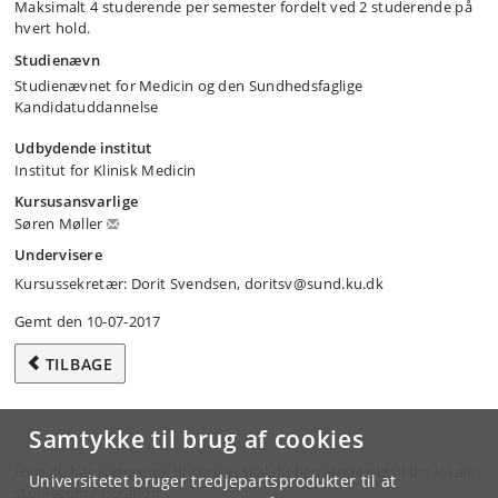
Maksimalt 4 studerende per semester fordelt ved 2 studerende på
hvert hold.
Studienævn
Studienævnet for Medicin og den Sundhedsfaglige
Kandidatuddannelse
Udbydende institut
Institut for Klinisk Medicin
Kursusansvarlige
Søren Møller
Undervisere
Kursussekretær: Dorit Svendsen, doritsv@sund.ku.dk
Gemt den 10-07-2017
TILBAGE
Samtykke til brug af cookies
Hvis du har spørgsmål til kurset, skal du henvende dig til din lokale
Universitetet bruger tredjepartsprodukter til at
studieadministration.