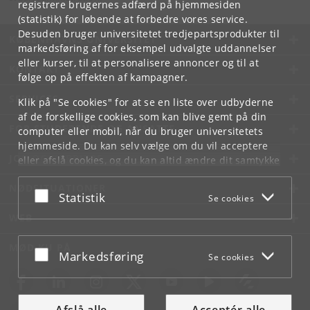
registrere brugernes adfærd på hjemmesiden
(statistik) for løbende at forbedre vores service.
Desuden bruger universitetet tredjepartsprodukter til
KØBENHAVNS UNIVERSITET
markedsføring af for eksempel udvalgte uddannelser
eller kurser, til at personalisere annoncer og til at
KONTAKT
følge op på effekten af kampagner.
SERVICES
Klik på "Se cookies" for at se en liste over udbyderne
af de forskellige cookies, som kan blive gemt på din
FOR STUDERENDE OG ANSATTE
computer eller mobil, når du bruger universitetets
hjemmeside. Du kan selv vælge om du vil acceptere
JOB OG KARRIERE
eller afslå cookies, og du kan altid ændre dit samtykke
under
Cookie- og privatlivspolitik
som du finder i
NØDSITUATIONER
bunden af hver side.
Acceptér eller afslå
Statistik
Se cookies
Googles privatlivspolitik
WEB
MØD KU PÅ
Acceptér eller afslå
Markedsføring
Se cookies