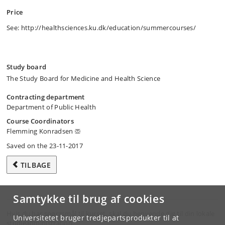
Price
See: http://healthsciences.ku.dk/education/summercourses/
Study board
The Study Board for Medicine and Health Science
Contracting department
Department of Public Health
Course Coordinators
Flemming Konradsen
Saved on the 23-11-2017
TILBAGE
Samtykke til brug af cookies
Hvis du har spørgsmål til kurset, skal du henvende dig til din lokale
Universitetet bruger tredjepartsprodukter til at
studieadministration.