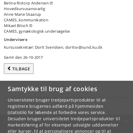
Betina Ristorp Andersen
Hovedkursusansvarlig
Anne Marie Skaarup
CAMES, kommunikation
Mikael Bitsch
CAMES, gynækologisk undersøgelse
Undervisere
Kursussekretær: Dorit Svendsen, doritsv@sund.ku.dk
Gemt den 26-10-2017
TILBAGE
Samtykke til brug af cookies
Hvis du har spørgsmål til kurset, skal du henvende dig til din lokale
Universitetet bruger tredjepartsprodukter til at
studieadministration.
registrere brugernes adfærd på hjemmesiden
(statistik) for løbende at forbedre vores service.
Desuden bruger universitetet tredjepartsprodukter til
KØBENHAVNS UNIVERSITET
markedsføring af for eksempel udvalgte uddannelser
eller kurser, til at personalisere annoncer og til at