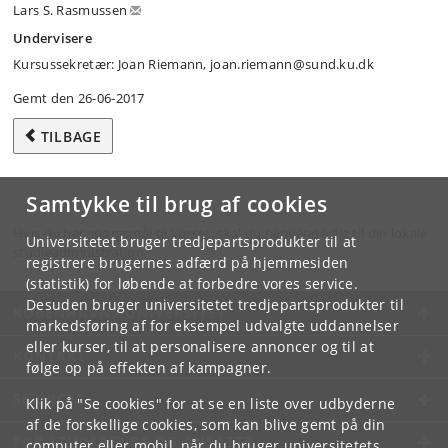
Lars S. Rasmussen
Undervisere
Kursussekretær: Joan Riemann, joan.riemann@sund.ku.dk
Gemt den 26-06-2017
TILBAGE
Samtykke til brug af cookies
Hvis du har spørgsmål til kurset, skal du henvende dig til din lokale
Universitetet bruger tredjepartsprodukter til at
studieadministration.
registrere brugernes adfærd på hjemmesiden
(statistik) for løbende at forbedre vores service.
Desuden bruger universitetet tredjepartsprodukter til
KØBENHAVNS UNIVERSITET
markedsføring af for eksempel udvalgte uddannelser
eller kurser, til at personalisere annoncer og til at
KONTAKT
følge op på effekten af kampagner.
SERVICES
Klik på "Se cookies" for at se en liste over udbyderne
af de forskellige cookies, som kan blive gemt på din
FOR STUDERENDE OG ANSATTE
computer eller mobil, når du bruger universitetets